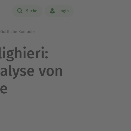
Suche
Login
e Göttliche Komödie
ighieri:
alyse von
ie