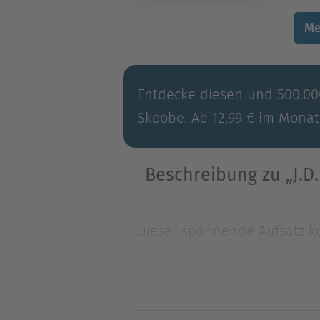
Me
Entdecke diesen und 500.000
Skoobe. Ab 12,99 € im Monat
Beschreibung zu „J.D
Dieser spannende Aufsatz kon
Göttliche Komödie“, einem d
Dieser spannende Aufsatz kon
Göttliche Komödie“, einem d