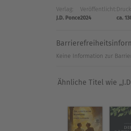
seiner Komplexität und Tief
Verlag:
Veröffentlicht:
Druck
Göttliche Komödie“ bereits g
J.D. Ponce
2024
ca. 13
einzelne seiner Bedeutunge
seiner wahren Absicht zu öff
Barrierefreiheitsinfo
Über J.D. Ponce
Keine Information zur Barrie
Schreiben seit 2010
Ähnliche Titel wie „J