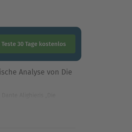
Teste 30 Tage kostenlos
ische Analyse von Die
Dante Alighieris „Die
 Verständnis sich a
Dante Alighieris „Die
 Verständnis sich aufgrund