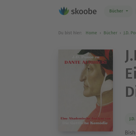
Bücher
Du bist hier:
Home
Bücher
J.D. P
J
E
D
J.D
Bish