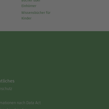
Bücher über
Einhörner
Wissensbücher für
Kinder
tliches
nschutz
rmationen nach Data Act