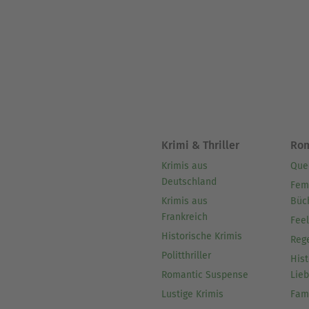
Krimi & Thriller
Ro
Krimis aus
Que
Deutschland
Fem
Krimis aus
Büc
Frankreich
Fee
Historische Krimis
Reg
Politthriller
Hist
Romantic Suspense
Lie
Lustige Krimis
Fam