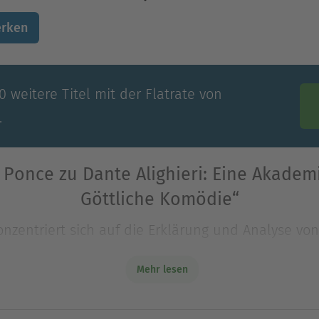
rken
 weitere Titel mit der Flatrate von
.
. Ponce zu Dante Alighieri: Eine Akadem
Göttliche Komödie“
zentriert sich auf die Erklärung und Analyse von 
er einflussreichsten Werke der Geschichte, dessen
Mehr lesen
zentriert sich auf die Erklärung und Analyse von 
er einflussreichsten Werke der Geschichte, dessen