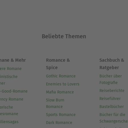
Beliebte Themen
mane & Mehr
Romance &
Sachbuch &
Spice
Ratgeber
ere Romane
Gothic Romance
Bücher über
inistische
Fotografie
her
Enemies to Lovers
Reiseberichte
l-Good-Romane
Mafia Romance
Reiseführer
ency Romane
Slow Burn
Romance
Bastelbücher
orische
besromane
Sports Romance
Bücher für die
Schwangerscha
iliensagas
Dark Romance