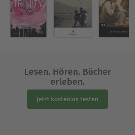
»Woven Kingdom«-Serie, »Wie du mich siehst«
und »Wie ein leuchtender Stern«. Ihre Bücher
wurden in über dreißig Sprachen übersetzt. Sie
lebt mit ihrem Mann, dem Autor Ransom Riggs,
und ihrer Tochter in Südkalifornien. Die Autorin
ist online unter taherehmafi.com zu finden.
Ausblenden
Lesen. Hören. Bücher
erleben.
Jetzt kostenlos testen