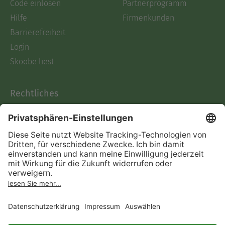
Code einlösen
Partnerprogramm
Hilfe
Firmenkunden
Barrierefreiheit
Login
Skoobe liest
Rechtliches
Datenschutz
AGB
Informationen nach Data
Act
Verträge hier kündigen
Impressum
Vertrag widerrufen