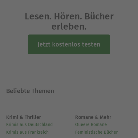
an der Hochschule St. Gallen und erwarb einen
Major in Social Entrepreneurship an der ESCP
Lesen. Hören. Bücher
Business School. Sie coachet für das Innosuisse-
Programm des Bundes und unterrichtet
erleben.
regelmässig an verschiedenen Hochschulen und
Universitäten zu Entrepreneurship-Themen.
Jetzt kostenlos testen
Ausblenden
Beliebte Themen
Krimi & Thriller
Romane & Mehr
Krimis aus Deutschland
Queere Romane
Krimis aus Frankreich
Feministische Bücher