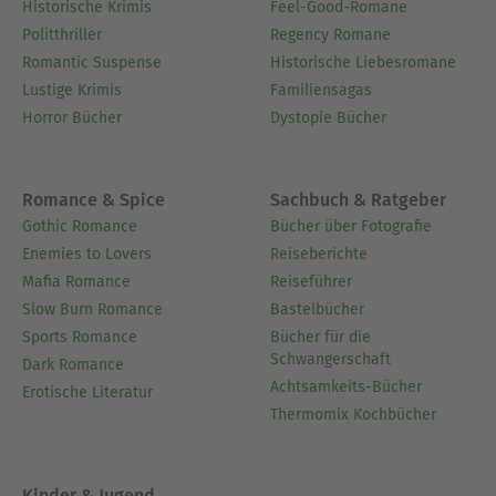
Historische Krimis
Feel-Good-Romane
Politthriller
Regency Romane
Romantic Suspense
Historische Liebesromane
Lustige Krimis
Familiensagas
Horror Bücher
Dystopie Bücher
Romance & Spice
Sachbuch & Ratgeber
Gothic Romance
Bücher über Fotografie
Enemies to Lovers
Reiseberichte
Mafia Romance
Reiseführer
Slow Burn Romance
Bastelbücher
Sports Romance
Bücher für die
Schwangerschaft
Dark Romance
Achtsamkeits-Bücher
Erotische Literatur
Thermomix Kochbücher
Kinder & Jugend