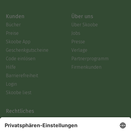
Kunden
Über uns
Bücher
Über Skoobe
Preise
Jobs
Skoobe App
Presse
Geschenkgutscheine
Verlage
Code einlösen
Partnerprogramm
Hilfe
Firmenkunden
Barrierefreiheit
Login
Skoobe liest
Rechtliches
Datenschutz
AGB