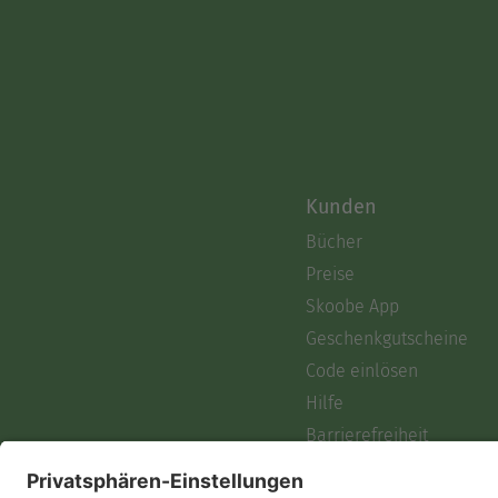
Kunden
Bücher
Preise
Skoobe App
Geschenkgutscheine
Code einlösen
Hilfe
Barrierefreiheit
Login