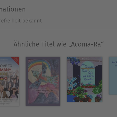
u erreichen. Werden Acoma-Ras Träume in Erfüllu
rmationen
lge auch du der Stimme in deinem Herzen. Sie ist 
refreiheit bekannt
chichte für kleine und große Menschenkinder.
Ähnliche Titel wie „Acoma-Ra“
rem ersten Kinderbuch ACOMA-RA ihre Vision, wie s
 ist im Bereich Human Resources tätig und führt 
affende Künstlerin stellt seit 1996 ihre Werke in d
 www.art-of-irina.ch
Ausblenden