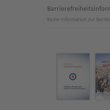
wunscherfüllenden Träume z
Barrierefreiheitsinfo
Einzigartigkeit zu leben. Fo
Keine Information zur Barrie
deiner Erdenreise. Eine Ges
Über Irene Bonaldo
Irene Bonaldo erzählt in ih
Bewohnern neu erfindet. Sie
als Talent Coach. Die freisch
Mehr über Irene Bonaldo auf