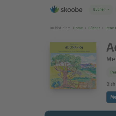
Bücher
Du bist hier:
Home
Bücher
Irene
A
Mei
Ire
Bish
Me