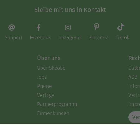
Bleibe mit uns in Kontakt
Support
Facebook
Instagram
Pinterest
TikTok
Über uns
Rech
Über Skoobe
Date
Jobs
AGB
Presse
Info
Verlage
Vertr
Partnerprogramm
Impr
Firmenkunden
Ver