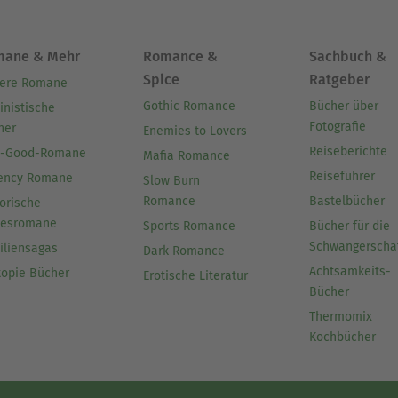
mane & Mehr
Romance &
Sachbuch &
Spice
Ratgeber
ere Romane
Gothic Romance
Bücher über
inistische
Fotografie
her
Enemies to Lovers
Reiseberichte
l-Good-Romane
Mafia Romance
Reiseführer
ency Romane
Slow Burn
Romance
Bastelbücher
orische
besromane
Sports Romance
Bücher für die
Schwangerscha
iliensagas
Dark Romance
Achtsamkeits-
topie Bücher
Erotische Literatur
Bücher
Thermomix
Kochbücher