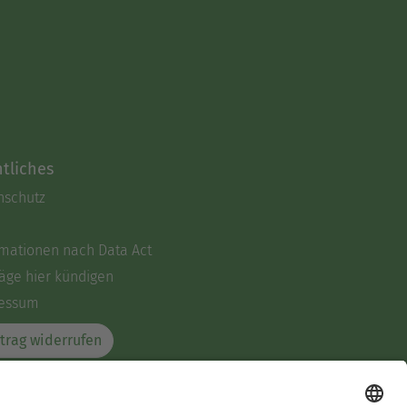
tliches
nschutz
rmationen nach Data Act
äge hier kündigen
essum
trag widerrufen