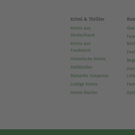
Krimi & Thriller
Ro
Krimis aus
Que
Deutschland
Fem
Krimis aus
Büc
Frankreich
Fee
Historische Krimis
Reg
Politthriller
Hist
Romantic Suspense
Lie
Lustige Krimis
Fam
Horror Bücher
Dys