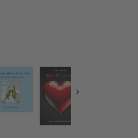
ng gehen?Erlaube dir, deine
dein innerer Kompass auf
ich unser Planet mit ihren
eine eigene Beratungspraxis
er Schweiz aus.