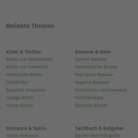
Manzoni der bedeutendste italienische
Romancier des 19. Jahrhunderts. Seine
«Bekenntnisse» sind das Werk eines
Beliebte Themen
Frühgereiften. An der Seite Garibaldis eng in den
Unabhängigkeitskampf seiner Heimat
eingebunden, fand Nievo nach der ruhmreichen
Befreiung Siziliens bei einem Schiffbruch den
Krimi & Thriller
Romane & Mehr
frühen Tod.
Krimis aus Deutschland
Queere Romane
Krimis aus Frankreich
Feministische Bücher
Ausblenden
Historische Krimis
Feel-Good-Romane
Politthriller
Regency Romane
Romantic Suspense
Historische Liebesromane
Lustige Krimis
Familiensagas
Horror Bücher
Dystopie Bücher
Romance & Spice
Sachbuch & Ratgeber
Gothic Romance
Bücher über Fotografie