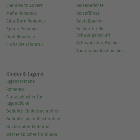
Enemies to Lovers
Reiseberichte
Mafia Romance
Reiseführer
Slow Burn Romance
Bastelbücher
Sports Romance
Bücher für die
Schwangerschaft
Dark Romance
Achtsamkeits-Bücher
Erotische Literatur
Thermomix Kochbücher
Kinder & Jugend
Jugendromane
Romance
Fantasybücher für
Jugendliche
Beliebte Kinderbuchreihen
Beliebte Jugendbuchreihen
Bücher über Einhörner
Wissensbücher für Kinder