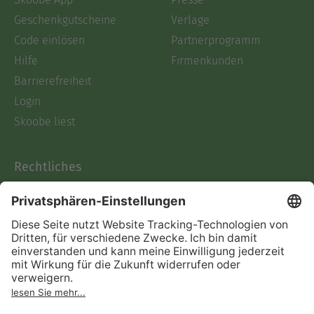
Geschenkgutscheine
Verlage
Code einlösen
Partnerprogramm
Hilfe
Firmenkunden
Barrierefreiheit
Login
Skoobe liest
Rechtliches
Datenschutz
AGB
Informationen nach Data
Act
Verträge hier kündigen
Impressum
Vertrag widerrufen