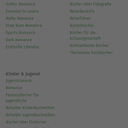
Gothic Romance
Bücher über Fotografie
Enemies to Lovers
Reiseberichte
Mafia Romance
Reiseführer
Slow Burn Romance
Bastelbücher
Sports Romance
Bücher für die
Schwangerschaft
Dark Romance
Achtsamkeits-Bücher
Erotische Literatur
Thermomix Kochbücher
Kinder & Jugend
Jugendromane
Romance
Fantasybücher für
Jugendliche
Beliebte Kinderbuchreihen
Beliebte Jugendbuchreihen
Bücher über Einhörner