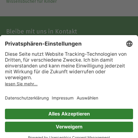
Wissensbücher für Kinder
Bleibe mit uns in Kontakt
Support
Facebook
Instagram
Pinterest
TikTok
Kunden
Über uns
Bücher
Über Skoobe
Preise
Jobs