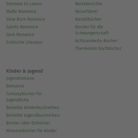
Enemies to Lovers
Reiseberichte
Mafia Romance
Reiseführer
Slow Burn Romance
Bastelbücher
Sports Romance
Bücher für die
Schwangerschaft
Dark Romance
Achtsamkeits-Bücher
Erotische Literatur
Thermomix Kochbücher
Kinder & Jugend
Jugendromane
Romance
Fantasybücher für
Jugendliche
Beliebte Kinderbuchreihen
Beliebte Jugendbuchreihen
Bücher über Einhörner
Wissensbücher für Kinder