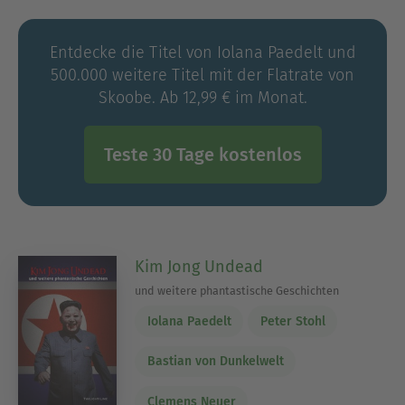
erstmals eine ihrer Horrorgeschichten
einzureichen. Seither erscheinen ihre
Entdecke die Titel von Iolana Paedelt und
Kurzgeschichten in verschiedenen Anthologien.
500.000 weitere Titel mit der Flatrate von
Skoobe. Ab 12,99 € im Monat.
Teste 30 Tage kostenlos
Kim Jong Undead
und weitere phantastische Geschichten
Iolana Paedelt
Peter Stohl
Bastian von Dunkelwelt
Clemens Neuer