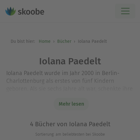
Du bist hier:
Home
Bücher
Iolana Paedelt
Iolana Paedelt
Iolana Paedelt wurde im Jahr 2000 in Berlin-
Charlottenburg als erstes von fünf Kindern
geboren. Als sie sechs Jahre alt war, schenkte ihre
Mutter ihr „Harry Potter und den Stein der
Weisen“ und weckte so nicht nur ihre Lust am
Mehr lesen
Lesen, sondern auch am Schreiben. Seit ihrer
Kindheit schreibt sie Horror- und
4 Bücher von Iolana Paedelt
Abenteuergeschichten, u.a. für Freunde und ihre
Sortierung: am beliebtesten bei Skoobe
jüngeren Geschwister. Mit 16 entschied sie sich