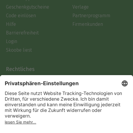
Geschenkgutscheine
Verlage
Code einlösen
Partnerprogramm
Hilfe
Firmenkunden
Barrierefreiheit
Login
Skoobe liest
Rechtliches
Datenschutz
AGB
Informationen nach Data
Act
Verträge hier kündigen
Impressum
Vertrag widerrufen