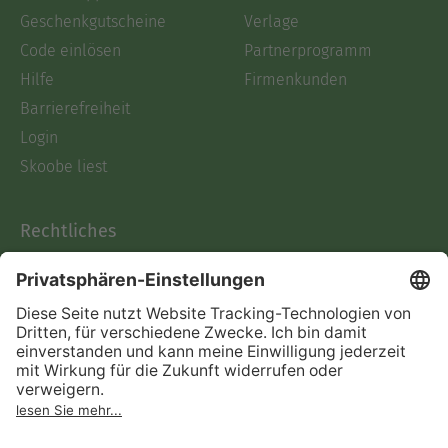
Geschenkgutscheine
Verlage
Code einlösen
Partnerprogramm
Hilfe
Firmenkunden
Barrierefreiheit
Login
Skoobe liest
Rechtliches
Datenschutz
AGB
Informationen nach Data
Act
Verträge hier kündigen
Impressum
Vertrag widerrufen