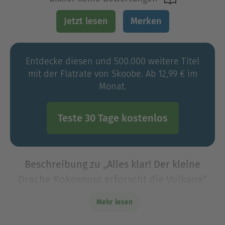
Jetzt lesen
Merken
Entdecke diesen und 500.000 weitere Titel
mit der Flatrate von Skoobe. Ab 12,99 € im
Monat.
Teste 30 Tage kostenlos
Beschreibung zu „Alles klar! Der kleine
Drache Kokosnuss erforscht die Vulkane“
Kokosnuss, Matilda und Oskar erforschen
Mehr lesen
VulkaneWährend Kokosnuss, Oskar und Matilda
am Strand spielen, bemerken sie, dass der