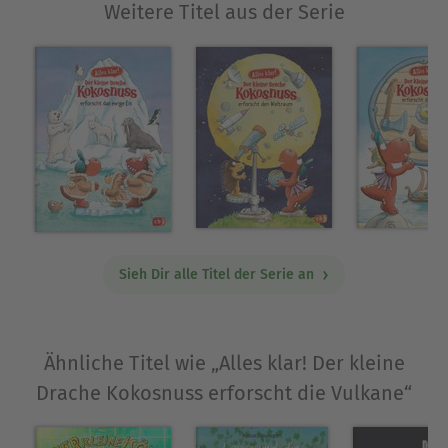
Über Ingo Siegner
Weitere Titel aus der Serie
Ingo Siegner wurde 1965 in Hannover geboren.
Dort lebt und arbeitet er als freier Autor und
Illustrator. Für Nachbarskinder erfand er die
Geschichten vom kleinen Drachen Kokosnuss, der
sich binnen kurzer Zeit zum beliebten
Kinderbuch-Character entwickelte. Mittlerweile
sind nicht nur die Bücher und Hörbücher,
sondern auch das dazugehörende
Merchandising-Programm eine echte
Erfolgsgeschichte.
Sieh Dir alle Titel der Serie an
Ausblenden
Ähnliche Titel wie „Alles klar! Der kleine
Drache Kokosnuss erforscht die Vulkane“