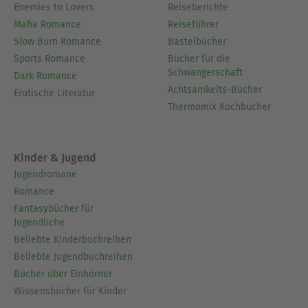
Enemies to Lovers
Reiseberichte
Mafia Romance
Reiseführer
Slow Burn Romance
Bastelbücher
Sports Romance
Bücher für die
Schwangerschaft
Dark Romance
Achtsamkeits-Bücher
Erotische Literatur
Thermomix Kochbücher
Kinder & Jugend
Jugendromane
Romance
Fantasybücher für
Jugendliche
Beliebte Kinderbuchreihen
Beliebte Jugendbuchreihen
Bücher über Einhörner
Wissensbücher für Kinder