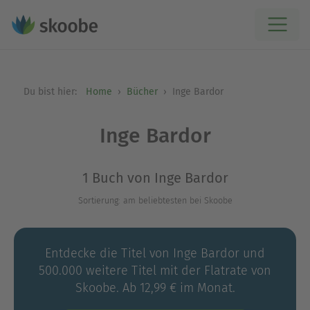
Du bist hier:
Home
Bücher
Inge Bardor
Inge Bardor
1 Buch von Inge Bardor
Sortierung: am beliebtesten bei Skoobe
Entdecke die Titel von Inge Bardor und
500.000 weitere Titel mit der Flatrate von
Skoobe. Ab 12,99 € im Monat.