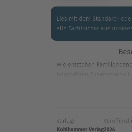
Lies mit dem Standard- oder
alle Fachbücher aus unsere
Bes
Wie entstehen Familienbande
besonderen Zusammenhalt in
Buch bl
Wie entstehen Familienbande
besonderen Zusammenhalt in
Buch blicken Familien mit a
Verlag:
Veröffentli
funktionieren die Familien 
Kohlhammer Verlag
2024