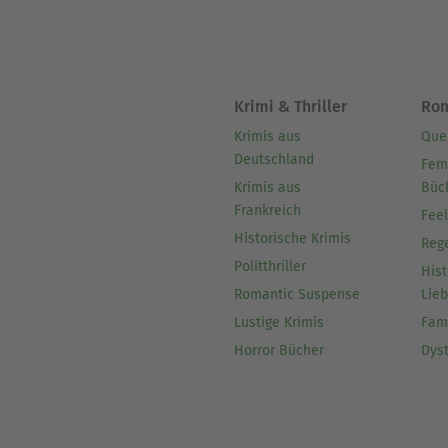
Krimi & Thriller
Ro
Krimis aus
Que
Deutschland
Fem
Krimis aus
Büc
Frankreich
Fee
Historische Krimis
Reg
Politthriller
Hist
Romantic Suspense
Lie
Lustige Krimis
Fam
Horror Bücher
Dys