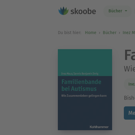
Bücher
Du bist hier:
Home
Bücher
Inez 
F
Wi
Ine
Bish
Me