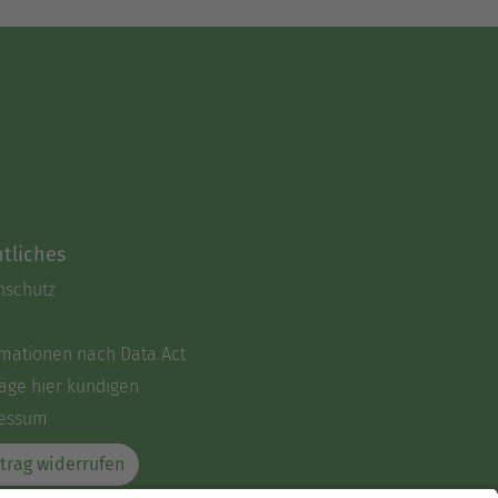
tliches
nschutz
rmationen nach Data Act
äge hier kündigen
essum
trag widerrufen