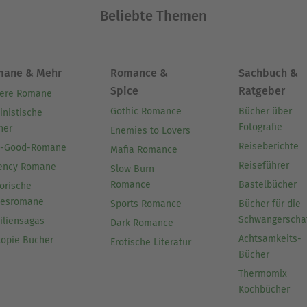
Beliebte Themen
mane & Mehr
Romance &
Sachbuch &
Spice
Ratgeber
ere Romane
Gothic Romance
Bücher über
inistische
Fotografie
her
Enemies to Lovers
Reiseberichte
l-Good-Romane
Mafia Romance
Reiseführer
ency Romane
Slow Burn
Romance
Bastelbücher
orische
besromane
Sports Romance
Bücher für die
Schwangerscha
iliensagas
Dark Romance
Achtsamkeits-
topie Bücher
Erotische Literatur
Bücher
Thermomix
Kochbücher