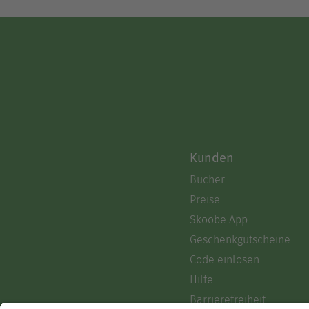
Kunden
Bücher
Preise
Skoobe App
Geschenkgutscheine
Code einlösen
Hilfe
Barrierefreiheit