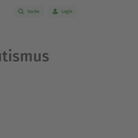
Suche
Login
utismus