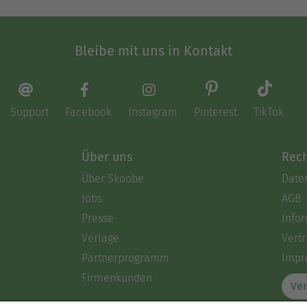
Bleibe mit uns in Kontakt
Support
Facebook
Instagram
Pinterest
TikTok
Über uns
Rech
Über Skoobe
Date
Jobs
AGB
Presse
Info
Verlage
Vertr
Partnerprogramm
Impr
Firmenkunden
Ver