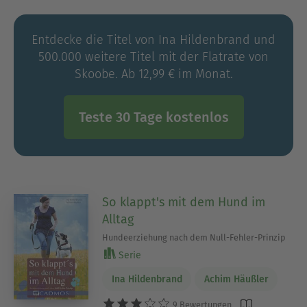
Bayern e. V. kennt sie die Anlagen und
Bedürfnisse der Jagdhunde genau und hat damit
Entdecke die Titel von Ina Hildenbrand und
umfassende Kenntnisse über die Hintergründe
500.000 weitere Titel mit der Flatrate von
der Entstehung von Problemen mit jagdlich
Skoobe. Ab 12,99 € im Monat.
motivierten Hunden.
Teste 30 Tage kostenlos
So klappt's mit dem Hund im
Alltag
Hundeerziehung nach dem Null-Fehler-Prinzip
Serie
Ina Hildenbrand
Achim Häußler
9 Bewertungen