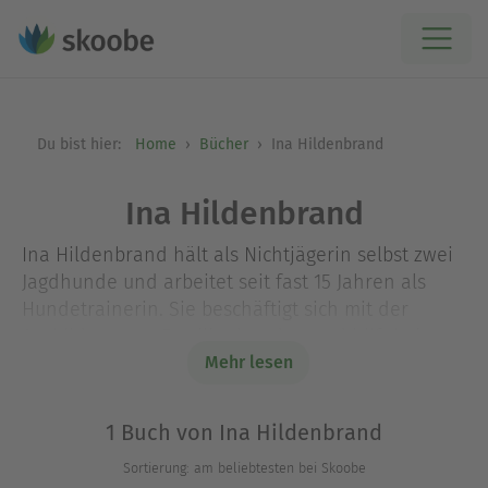
Du bist hier:
Home
Bücher
Ina Hildenbrand
Ina Hildenbrand
Ina Hildenbrand hält als Nichtjägerin selbst zwei
Jagdhunde und arbeitet seit fast 15 Jahren als
Hundetrainerin. Sie beschäftigt sich mit der
Ausbildung von Familienhunden und hilft bei
Verhaltensproblemen, so auch bei der Korrektur
Mehr lesen
unerwünschten Jagdverhaltens bei
Familienhunden. Durch die Mitarbeit als Trainerin
1 Buch von Ina Hildenbrand
in der Ausbildungsgruppe für die
Sortierung: am beliebtesten bei Skoobe
Brauchbarkeitsprüfung des Landesjagdverbandes