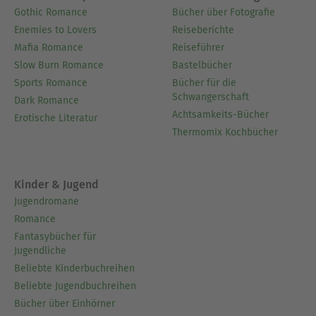
Gothic Romance
Bücher über Fotografie
Enemies to Lovers
Reiseberichte
Mafia Romance
Reiseführer
Slow Burn Romance
Bastelbücher
Sports Romance
Bücher für die
Schwangerschaft
Dark Romance
Achtsamkeits-Bücher
Erotische Literatur
Thermomix Kochbücher
Kinder & Jugend
Jugendromane
Romance
Fantasybücher für
Jugendliche
Beliebte Kinderbuchreihen
Beliebte Jugendbuchreihen
Bücher über Einhörner