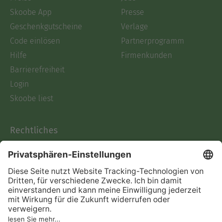
Skoobe App
Presse
Geschenkgutscheine
Verlage
Code einlösen
Partnerprogramm
Hilfe
Firmenkunden
Barrierefreiheit
Login
Skoobe liest
Rechtliches
Datenschutz
AGB
Informationen nach Data
Act
Verträge hier kündigen
Impressum