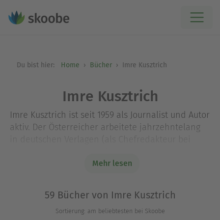
Du bist hier:
Home
Bücher
Imre Kusztrich
Imre Kusztrich
Imre Kusztrich ist seit 1959 als Journalist und Autor
aktiv. Der Österreicher arbeitete jahrzehntelang
in deutschen Verlagen (als Chefredakteur bei
Burda und Springer). Erfolgreiche
Buchveröffentlichungen zu den Ratgeber-Themen
Mehr lesen
Kartoffeldiät, Tierliebe, Chiropraktik,
Chronobiologie, Anti-Aging-Medizin.
59 Bücher von Imre Kusztrich
Sortierung: am beliebtesten bei Skoobe