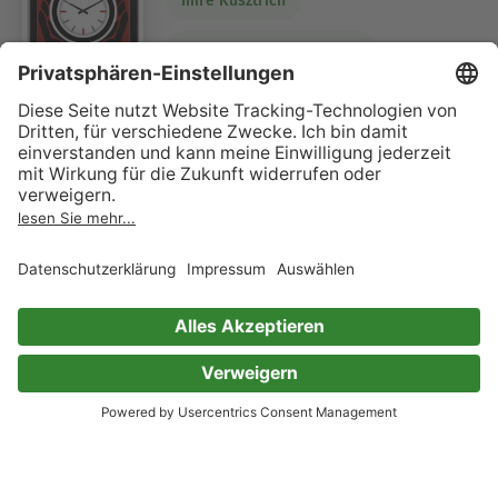
Imre Kusztrich
Dr. med. Jan-Dirk Fauteck
0 Bewertungen
Gifte entschärfen - so gut es
noch geht!
Durch Nahrung und Anwendungen: Schadstoffe
abwehren, Rückstände abbauen
Serie
Imre Kusztrich
Dr. med. Jan-Dirk Fauteck
0 Bewertungen
Quintessenz und Prävention
Über den Tellerrand hinaus