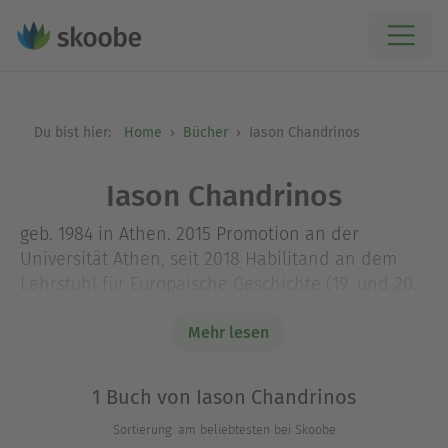
Du bist hier:
Home
Bücher
Iason Chandrinos
Iason Chandrinos
geb. 1984 in Athen. 2015 Promotion an der
Universität Athen, seit 2018 Habilitand an dem
Lehrstuhl für Europäische Geschichte (19. und 20.
Jahrhunderte) der Universität Regensburg. Sein
Habilitationsthema befasst sich mit der
Mehr lesen
Geschichte der griechischen KZ-Häftlinge und
Zwangsarbeiter im Dritten Reich. Jahrelang wiss.
1 Buch von Iason Chandrinos
Mitarbeiter am Jüdischen Museum Griechenlands
Sortierung: am beliebtesten bei Skoobe
(JMG).