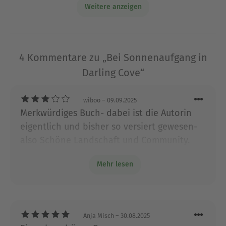
Schreiben. Sie lebt in der Nähe von London.
Weitere anzeigen
Ausblenden
4 Kommentare zu „Bei Sonnenaufgang in
Darling Cove“
wiboo
– 09.09.2025
Merkwürdiges Buch- dabei ist die Autorin
eigentlich und bisher so versiert gewesen-
also Schöne Landschaft und Community.
Aber ja langatmig und viel ! Spannender
Mehr lesen
wäre doch wie sie ihr Leben organisieren
zusammen.
Anja Misch
– 30.08.2025