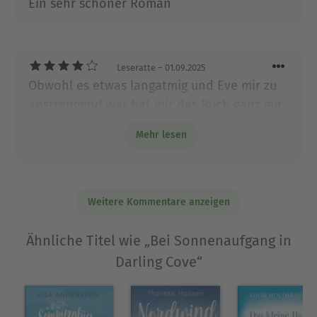
Ein sehr schöner Roman
Leseratte
– 01.09.2025
Obwohl es etwas langatmig und Eve mir zu
anstrengend war hat mir das Buch ganz gut
gefallen. Das Ende fand ich merkwürdig. War
Mehr lesen
wohl Abgabefrist für das Buch.
Weitere Kommentare anzeigen
Ähnliche Titel wie „Bei Sonnenaufgang in
Darling Cove“