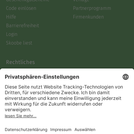
Code einlösen
Partnerprogramm
Hilfe
Firmenkunden
Barrierefreiheit
Login
Skoobe liest
Rechtliches
Datenschutz
AGB
Informationen nach Data
Act
Verträge hier kündigen
Impressum
Vertrag widerrufen