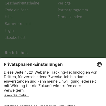
Geschenkgutscheine
Verlage
Code einlösen
Partnerprogramm
Hilfe
Firmenkunden
Barrierefreiheit
Login
Skoobe liest
Rechtliches
Datenschutz
AGB
Informationen nach Data
Act
Verträge hier kündigen
Impressum
Vertrag widerrufen