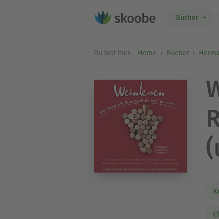
Bücher
Du bist hier:
Home
Bücher
Herma
W
R
(
K
C