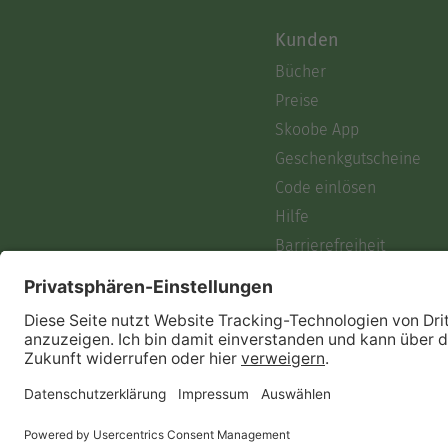
Kunden
Bücher
Preise
Skoobe App
Geschenkgutscheine
Code einlösen
Hilfe
Barrierefreiheit
Login
Skoobe liest