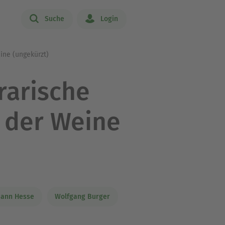
Suche
Login
ine (ungekürzt)
rarische
t der Weine
ann Hesse
Wolfgang Burger