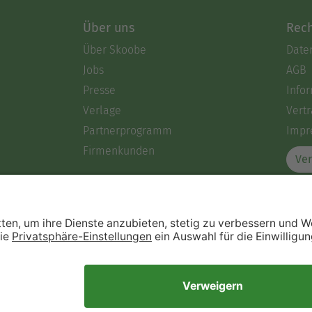
Über uns
Rech
Über Skoobe
Date
Jobs
AGB
Presse
Info
Verlage
Vertr
Partnerprogramm
Impr
Firmenkunden
Ver
Immer ein gutes Buch