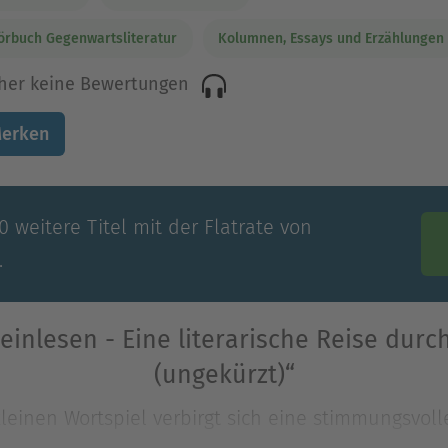
örbuch Gegenwartsliteratur
Kolumnen, Essays und Erzählungen
her keine Bewertungen
erken
 weitere Titel mit der Flatrate von
.
inlesen - Eine literarische Reise durc
(ungekürzt)“
kleinen Wortspiel verbirgt sich eine stimmungsvol