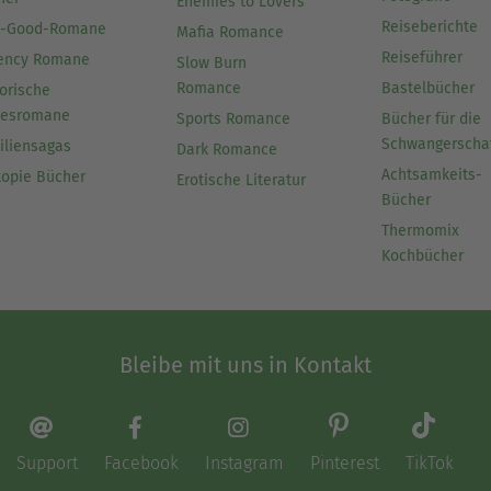
Enemies to Lovers
Reiseberichte
l-Good-Romane
Mafia Romance
Reiseführer
ency Romane
Slow Burn
Romance
Bastelbücher
orische
besromane
Sports Romance
Bücher für die
Schwangerscha
iliensagas
Dark Romance
Achtsamkeits-
topie Bücher
Erotische Literatur
Bücher
Thermomix
Kochbücher
Bleibe mit uns in Kontakt
Support
Facebook
Instagram
Pinterest
TikTok