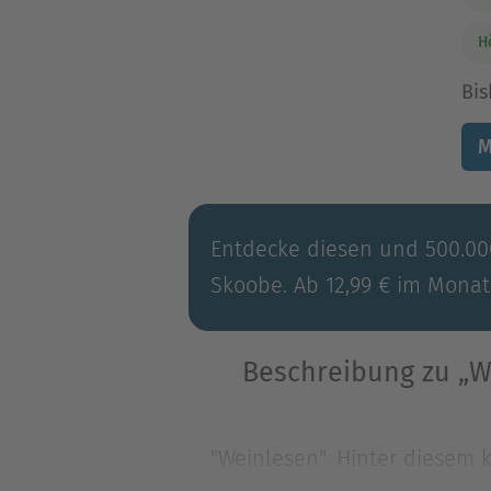
H
Bis
M
Entdecke diesen und 500.000
Skoobe. Ab 12,99 € im Monat
Beschreibung zu „We
"Weinlesen". Hinter diesem 