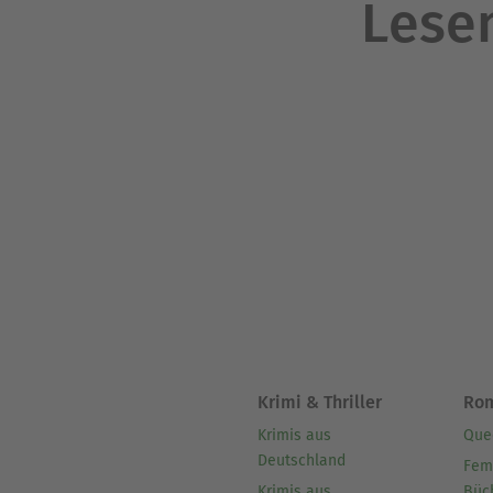
Lesen
Krimi & Thriller
Ro
Krimis aus
Que
Deutschland
Fem
Krimis aus
Büc