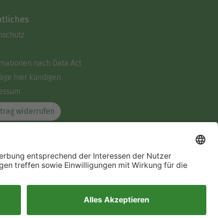
tliches
nschutz
rmationen nach Data Act
äge hier kündigen
essum
trag widerrufen