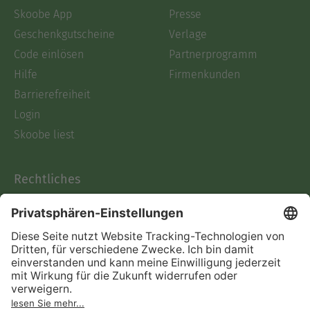
Skoobe App
Presse
Geschenkgutscheine
Verlage
Code einlösen
Partnerprogramm
Hilfe
Firmenkunden
Barrierefreiheit
Login
Skoobe liest
Rechtliches
Datenschutz
AGB
Informationen nach Data
Act
Verträge hier kündigen
Impressum