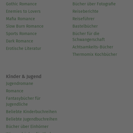
Gothic Romance
Bücher über Fotografie
Enemies to Lovers
Reiseberichte
Mafia Romance
Reiseführer
Slow Burn Romance
Bastelbücher
Sports Romance
Bücher für die
Schwangerschaft
Dark Romance
Achtsamkeits-Bücher
Erotische Literatur
Thermomix Kochbücher
Kinder & Jugend
Jugendromane
Romance
Fantasybücher für
Jugendliche
Beliebte Kinderbuchreihen
Beliebte Jugendbuchreihen
Bücher über Einhörner