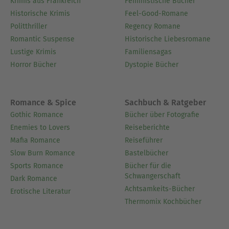
Krimis aus Frankreich
Feministische Bücher
Historische Krimis
Feel-Good-Romane
Politthriller
Regency Romane
Romantic Suspense
Historische Liebesromane
Lustige Krimis
Familiensagas
Horror Bücher
Dystopie Bücher
Romance & Spice
Sachbuch & Ratgeber
Gothic Romance
Bücher über Fotografie
Enemies to Lovers
Reiseberichte
Mafia Romance
Reiseführer
Slow Burn Romance
Bastelbücher
Sports Romance
Bücher für die
Schwangerschaft
Dark Romance
Achtsamkeits-Bücher
Erotische Literatur
Thermomix Kochbücher