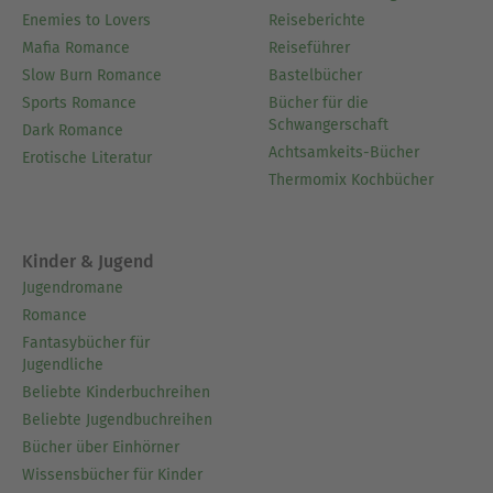
Enemies to Lovers
Reiseberichte
Mafia Romance
Reiseführer
Slow Burn Romance
Bastelbücher
Sports Romance
Bücher für die
Schwangerschaft
Dark Romance
Achtsamkeits-Bücher
Erotische Literatur
Thermomix Kochbücher
Kinder & Jugend
Jugendromane
Romance
Fantasybücher für
Jugendliche
Beliebte Kinderbuchreihen
Beliebte Jugendbuchreihen
Bücher über Einhörner
Wissensbücher für Kinder