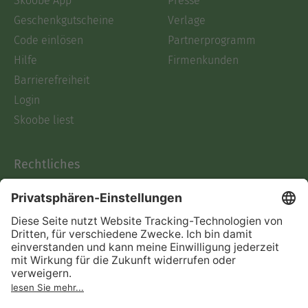
Skoobe App
Presse
Geschenkgutscheine
Verlage
Code einlösen
Partnerprogramm
Hilfe
Firmenkunden
Barrierefreiheit
Login
Skoobe liest
Rechtliches
Datenschutz
AGB
Informationen nach Data
Act
Verträge hier kündigen
Impressum