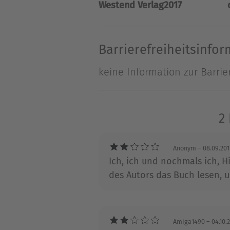
Westend Verlag
2017
Suche nach der Wahrheit und
Mutter in Weißrussland gera
Barrierefreiheitsinfo
Über Henning Burk
keine Information zur Barrie
Henning Burk arbeitete als A
Fernsehdokumentationen beha
jüdischer Mitbürger durch v
2
durch Arbeit" im KZ Mautha
Anonym
– 08.09.201
Ich, ich und nochmals ich,
des Autors das Buch lesen, u
Amiga1490
– 04.10.