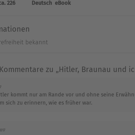
ca. 226
Deutsch
eBook
 offenbart in diesem Buch exemplarisch die Verst
ten war, und deren Ursprung in Braunau zu finden
rmationen
refreiheit bekannt
utor und Regisseur für ARD, ZDF, 3sat und arte. I
ndelte er häufig die Zeit des Nationalsozialism
erbrecherische Steuergesetze, die Bücherverbren
 Kommentare zu „Hitler, Braunau und ic
usen.
7
Ausblenden
 Hitler kommt nur am Rande vor und ohne seine Erwäh
m sich zu erinnern, wie es früher war.
2017