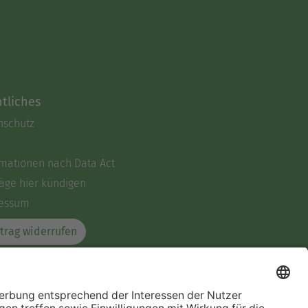
tliches
nschutz
rmationen nach Data Act
äge hier kündigen
essum
trag widerrufen