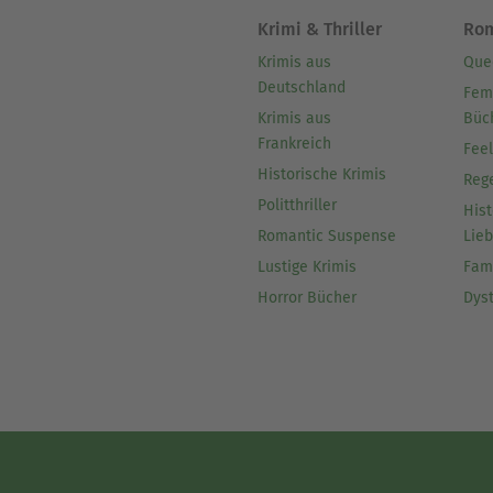
Krimi & Thriller
Ro
Krimis aus
Que
Deutschland
Fem
Krimis aus
Büc
Frankreich
Fee
Historische Krimis
Reg
Politthriller
Hist
Romantic Suspense
Lie
Lustige Krimis
Fam
Horror Bücher
Dys