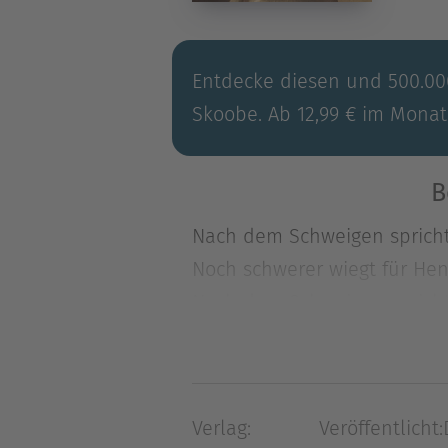
Entdecke diesen und 500.000
Skoobe. Ab 12,99 € im Monat
B
Nach dem Schweigen spricht
Noch schwerer wiegt für Henn
Nach dem Schweigen spricht
Noch schwerer wiegt für Henn
Reichsangestellte zu befrag
"größten Sohn der Stadt", A
Verlag:
Veröffentlicht:
war, ein bis heute schweres