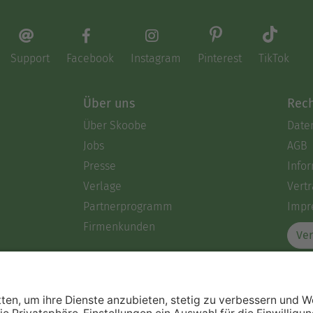
Support
Facebook
Instagram
Pinterest
TikTok
Über uns
Rech
Über Skoobe
Date
Jobs
AGB
Presse
Info
Verlage
Vertr
Partnerprogramm
Impr
Firmenkunden
Ver