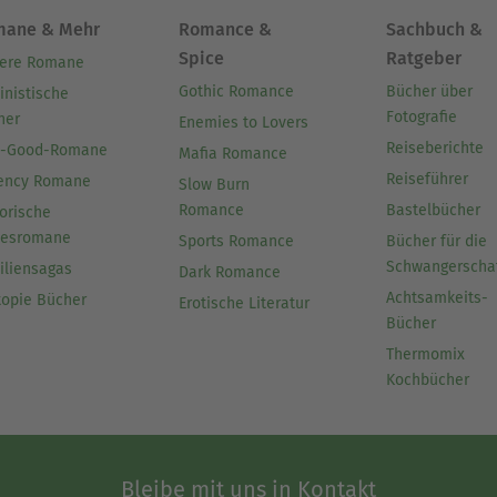
mane & Mehr
Romance &
Sachbuch &
Spice
Ratgeber
ere Romane
Gothic Romance
Bücher über
inistische
Fotografie
her
Enemies to Lovers
Reiseberichte
l-Good-Romane
Mafia Romance
Reiseführer
ency Romane
Slow Burn
Romance
Bastelbücher
orische
besromane
Sports Romance
Bücher für die
Schwangerscha
iliensagas
Dark Romance
Achtsamkeits-
topie Bücher
Erotische Literatur
Bücher
Thermomix
Kochbücher
Bleibe mit uns in Kontakt