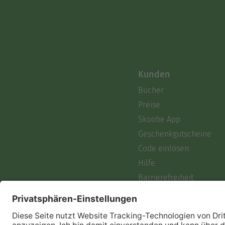
Kunden
Bücher
Preise
Skoobe App
Geschenkgutscheine
Code einlösen
Hilfe
Barrierefreiheit
Login
Skoobe liest