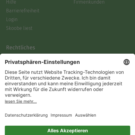
Hilfe
Firmenkunden
Barrierefreiheit
Login
Skoobe liest
Rechtliches
Datenschutz
AGB
Informationen nach Data
Act
Verträge hier kündigen
Impressum
Vertrag widerrufen