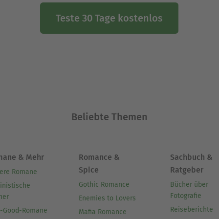
Teste 30 Tage kostenlos
Beliebte Themen
mane & Mehr
Romance &
Sachbuch &
Spice
Ratgeber
ere Romane
Gothic Romance
Bücher über
inistische
Fotografie
her
Enemies to Lovers
Reiseberichte
l-Good-Romane
Mafia Romance