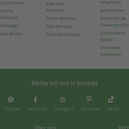
Reiseführer
ency Romane
Slow Burn
Romance
Bastelbücher
orische
besromane
Sports Romance
Bücher für die
Schwangerscha
iliensagas
Dark Romance
Achtsamkeits-
topie Bücher
Erotische Literatur
Bücher
Thermomix
Kochbücher
Bleibe mit uns in Kontakt
Support
Facebook
Instagram
Pinterest
TikTok
Über uns
Rech