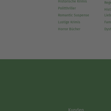
Historische Krimis
Reg
Politthriller
Hist
Romantic Suspense
Lie
Lustige Krimis
Fam
Horror Bücher
Dys
Kunden