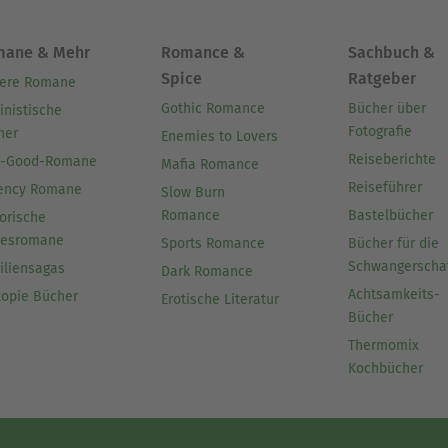
mane & Mehr
Romance &
Sachbuch &
Spice
Ratgeber
ere Romane
Gothic Romance
Bücher über
inistische
Fotografie
her
Enemies to Lovers
Reiseberichte
l-Good-Romane
Mafia Romance
Reiseführer
ency Romane
Slow Burn
Romance
Bastelbücher
orische
besromane
Sports Romance
Bücher für die
Schwangerscha
iliensagas
Dark Romance
Achtsamkeits-
topie Bücher
Erotische Literatur
Bücher
Thermomix
Kochbücher