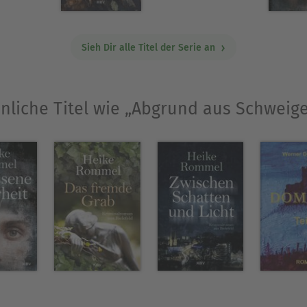
olizeiangestellten naheliegt.
t bereits der siebte Kriminalroman um Kommissa
Sieh Dir alle Titel der Serie an
nliche Titel wie „Abgrund aus Schweig
Ausblenden