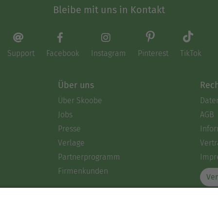
Bleibe mit uns in Kontakt
Support
Facebook
Instagram
Pinterest
TikTok
Über uns
Rech
Über Skoobe
Date
Jobs
AGB
Presse
Info
Verlage
Vertr
Partnerprogramm
Impr
Firmenkunden
Ver