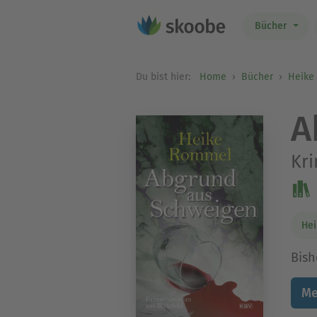
Bücher
Du bist hier:
Home
Bücher
Heike
A
Kri
He
Bish
Me