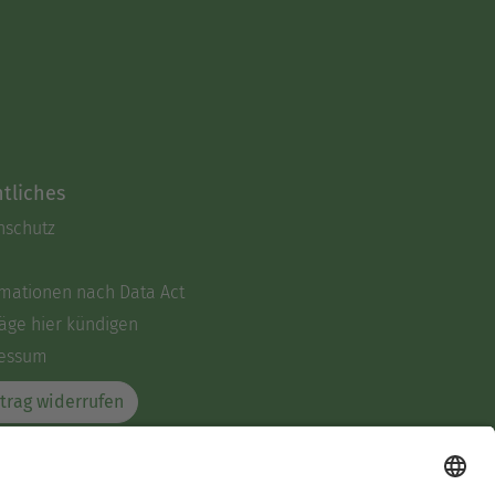
tliches
nschutz
rmationen nach Data Act
äge hier kündigen
essum
trag widerrufen