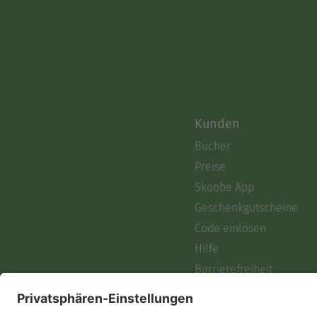
Kunden
Bücher
Preise
Skoobe App
Geschenkgutscheine
Code einlösen
Hilfe
Barrierefreiheit
Login
Skoobe liest