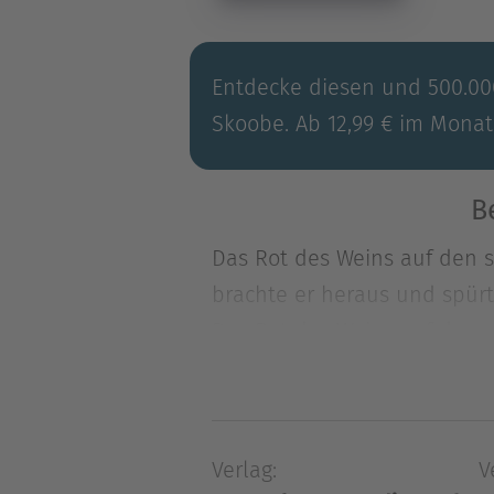
Entdecke diesen und 500.000
Skoobe. Ab 12,99 € im Monat
B
Das Rot des Weins auf den s
brachte er heraus und spürt
Das Rot des Weins auf den s
brachte er heraus und spürt
Mark Sieger steht mit Famili
Kaufinteressentin für die 
Verlag:
V
erfolgversprechenden abendl