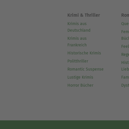
Krimi & Thriller
Ro
Krimis aus
Que
Deutschland
Fem
Krimis aus
Büc
Frankreich
Fee
Historische Krimis
Reg
Politthriller
Hist
Romantic Suspense
Lie
Lustige Krimis
Fam
Horror Bücher
Dys