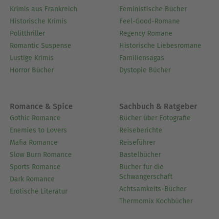
ausführlichen Lebenslauf.
Krimis aus Frankreich
Feministische Bücher
Ausblenden
Historische Krimis
Feel-Good-Romane
Politthriller
Regency Romane
Romantic Suspense
Historische Liebesromane
Lustige Krimis
Familiensagas
Horror Bücher
Dystopie Bücher
Romance & Spice
Sachbuch & Ratgeber
Gothic Romance
Bücher über Fotografie
Enemies to Lovers
Reiseberichte
Mafia Romance
Reiseführer
Slow Burn Romance
Bastelbücher
Sports Romance
Bücher für die
Schwangerschaft
Dark Romance
Achtsamkeits-Bücher
Erotische Literatur
Thermomix Kochbücher