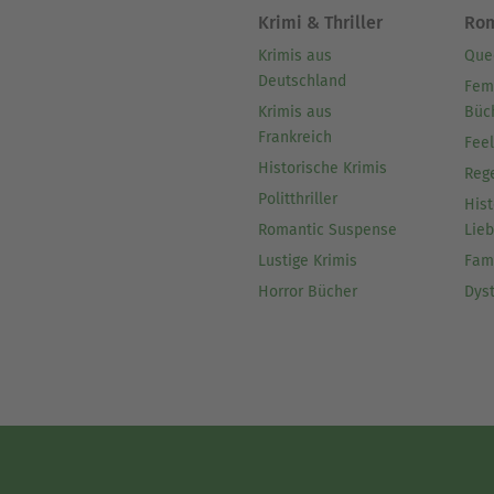
Krimi & Thriller
Ro
Krimis aus
Que
Deutschland
Fem
Krimis aus
Büc
Frankreich
Fee
Historische Krimis
Reg
Politthriller
Hist
Romantic Suspense
Lie
Lustige Krimis
Fam
Horror Bücher
Dys