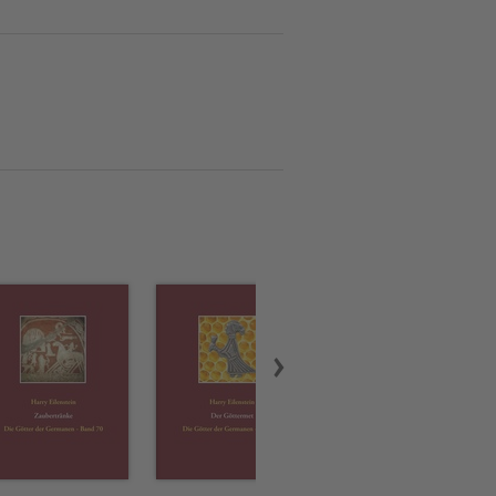
hr zu beschreiben.Das
e die eng zu ihrer Tätigkeit
der germanischen Religion
en Spitzhut, den Ring, den
nats gibt es eine
n recht genau zeichnen lässt.
Religion, Meditation,
a. 300 Bücher und ca. 50
n den auch alle meine
ichem miteingeflossen sind.