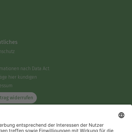
tliches
nschutz
rmationen nach Data Act
äge hier kündigen
essum
trag widerrufen