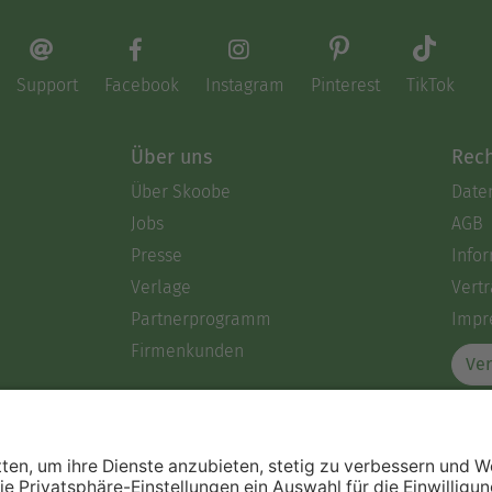
Support
Facebook
Instagram
Pinterest
TikTok
Über uns
Rech
Über Skoobe
Date
Jobs
AGB
Presse
Info
Verlage
Vertr
Partnerprogramm
Impr
Firmenkunden
Ver