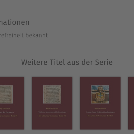
h, die Welt und die Möglichkeit der Menschen in i
uelle Schmuck der Priester und Priesterinnen sowi
rmationen
assten im Verlauf der 3000-jährigen Geschichte 
refreiheit bekannt
el, die Handschuhe, den Umhang, das Haarband, d
 meisten dieser neun Bestandteile des Priester-Or
sodass sich das Bild der Priester und Priesterinne
Weitere Titel aus der Serie
asse mich nun seit 50 Jahren intensiv mit Magie, 
 verwandten Themen. Im Laufe der Zeit habe ich c
chriften verfasst.
nbändigen Fantasy-Roman "Maran" geschrieben, i
ation, Astrologie, Religion, Psychologie und ähnl