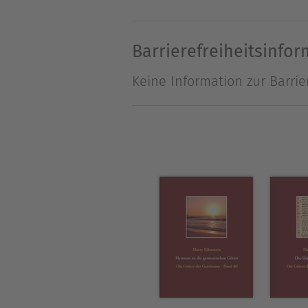
großen Teil stets der Versuc
BuchDie Kleidung und der rit
Barrierefreiheitsinfo
gehörenden Gegenstände umf
Keine Information zur Barrie
das lange Gewand, den Gürt
Stab und die Tasche. Zu den
reichhaltige Überlieferung, 
Über Harry Eilenstein
Ich bin 1956 geboren und bef
Astrologie, Psychologie und
Artikel für verschiedene Zeits
Weiterhin habe ich den zeh
Erfahrungen mit Magie, Medit