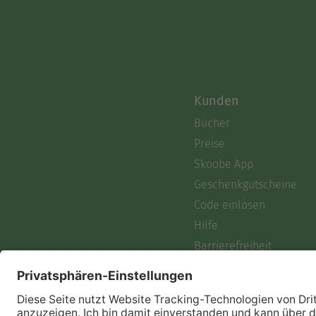
Kunden
Bücher
Preise
Skoobe App
Geschenkgutscheine
Code einlösen
Hilfe
Barrierefreiheit
Login
Skoobe liest