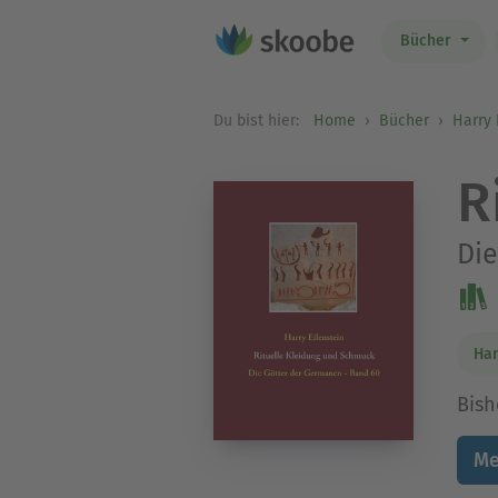
Bücher
Du bist hier:
Home
Bücher
Harry 
R
Die
Har
Bish
Me