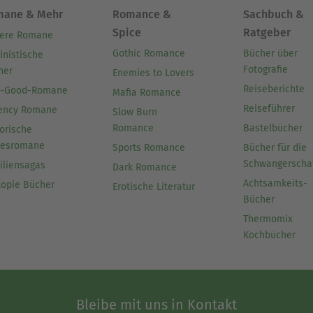
mane & Mehr
Romance &
Sachbuch &
Spice
Ratgeber
ere Romane
Gothic Romance
Bücher über
inistische
Fotografie
her
Enemies to Lovers
Reiseberichte
l-Good-Romane
Mafia Romance
Reiseführer
ency Romane
Slow Burn
Romance
Bastelbücher
orische
besromane
Sports Romance
Bücher für die
Schwangerscha
iliensagas
Dark Romance
Achtsamkeits-
topie Bücher
Erotische Literatur
Bücher
Thermomix
Kochbücher
Bleibe mit uns in Kontakt