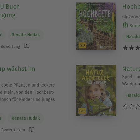
GU Buch
Hochb
rgung
Cleveres
Serie
m
Renate Hudak
Harald
 Bewertung
up wächst im
Natur
Spiel - 
Waldprin
, coole Pflanzen und leckere
nd Klein. Von den Hochbeet-
Harald
enbuch für Kinder und junges
m
Renate Hudak
 Bewertungen