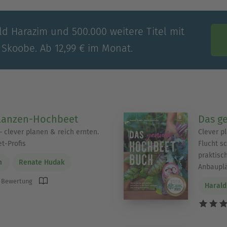
ld Harazim und 500.000 weitere Titel mit
 Skoobe. Ab 12,99 € im Monat.
flanzen-Hochbeet
Das g
 clever planen & reich ernten.
Clever p
t-Profis
Flucht sc
praktisc
m
Renate Hudak
Anbaupl
 Bewertung
Harald