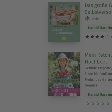
Das große 
Selbstverso
Serie
Harald Harazi
1
Mein Ketch
Hochbeet
Geniale Projekte
Ernte für Groß u
Profis: das Gart
Gemüse
Harald Harazi
0