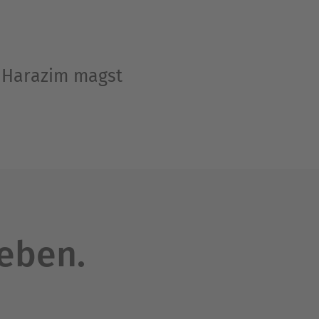
d Harazim magst
leben.