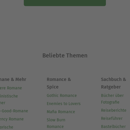
Beliebte Themen
mane & Mehr
Romance &
Sachbuch &
Spice
Ratgeber
ere Romane
Gothic Romance
Bücher über
inistische
Fotografie
her
Enemies to Lovers
Reiseberichte
l-Good-Romane
Mafia Romance
Reiseführer
ency Romane
Slow Burn
Romance
Bastelbücher
orische