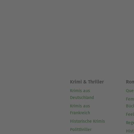
Krimi & Thriller
Ro
Krimis aus
Que
Deutschland
Fem
Krimis aus
Büc
Frankreich
Fee
Historische Krimis
Reg
Politthriller
Hist