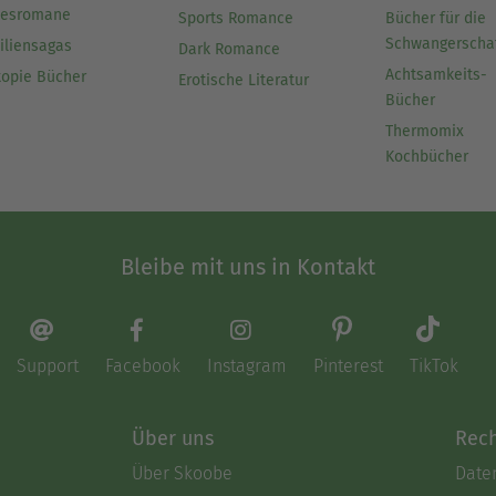
besromane
Sports Romance
Bücher für die
Schwangerscha
iliensagas
Dark Romance
Achtsamkeits-
topie Bücher
Erotische Literatur
Bücher
Thermomix
Kochbücher
Bleibe mit uns in Kontakt
Support
Facebook
Instagram
Pinterest
TikTok
Über uns
Rech
Über Skoobe
Date