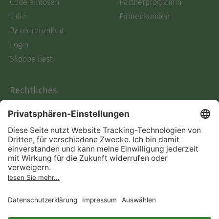
Code einlösen
Partnerprogramm
Hilfe
Firmenkunden
Barrierefreiheit
Login
Skoobe liest
Rechtliches
Datenschutz
AGB
Informationen nach Data
Act
Verträge hier kündigen
Impressum
Vertrag widerrufen