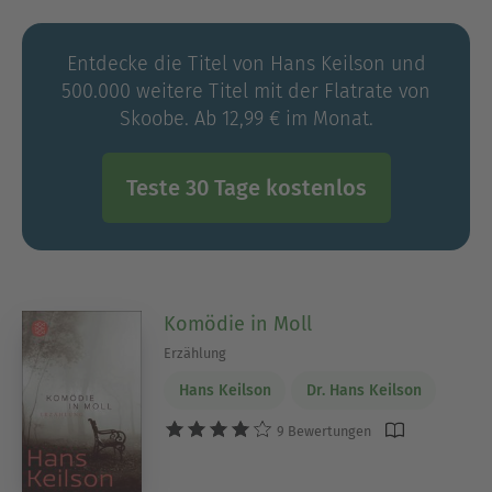
Moses-Mendelssohn-Medaille, der Humboldt-
Medaille und dem »Welt«-Literaturpreis.
Entdecke die Titel von Hans Keilson und
Literaturpreise:
500.000 weitere Titel mit der Flatrate von
»Johann-Heinrich-Merck-Preis für literarische
Skoobe. Ab 12,99 € im Monat.
Kritik und Essay« der Deutschen Akademie für
Sprache und Dichtung 2005
Moses-Mendelssohn-Medaille 2007
Teste 30 Tage kostenlos
Komödie in Moll
Erzählung
Hans Keilson
Dr. Hans Keilson
9 Bewertungen