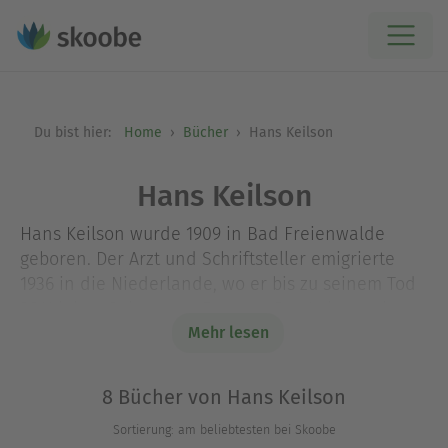
Du bist hier:
Home
Bücher
Hans Keilson
Hans Keilson
Hans Keilson wurde 1909 in Bad Freienwalde
geboren. Der Arzt und Schriftsteller emigrierte
1936 in die Niederlande, wo er bis zu seinem Tod
2011 lebte. Sein erster Roman »Das Leben geht
weiter« erschien 1933 bei S. Fischer. Die Novelle
Mehr lesen
»Komödie in Moll« wurde in zahlreiche Sprachen
übersetzt und 2010 zum Weltbestseller. Hans
8 Bücher von Hans Keilson
Keilson wurde mit zahlreichen Preisen geehrt,
Sortierung: am beliebtesten bei Skoobe
zuletzt mit dem Johann-Heinrich-Merck-Preis, der