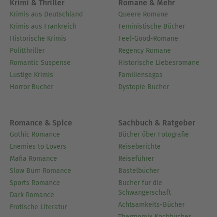
Krimi & Thriller
Romane & Mehr
Krimis aus Deutschland
Queere Romane
Krimis aus Frankreich
Feministische Bücher
Historische Krimis
Feel-Good-Romane
Politthriller
Regency Romane
Romantic Suspense
Historische Liebesromane
Lustige Krimis
Familiensagas
Horror Bücher
Dystopie Bücher
Romance & Spice
Sachbuch & Ratgeber
Gothic Romance
Bücher über Fotografie
Enemies to Lovers
Reiseberichte
Mafia Romance
Reiseführer
Slow Burn Romance
Bastelbücher
Sports Romance
Bücher für die
Schwangerschaft
Dark Romance
Achtsamkeits-Bücher
Erotische Literatur
Thermomix Kochbücher