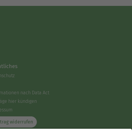
tliches
nschutz
rmationen nach Data Act
äge hier kündigen
essum
trag widerrufen