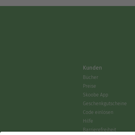
Kunden
Bücher
Preise
Skoobe App
Geschenkgutscheine
Code einlösen
Hilfe
Barrierefreiheit