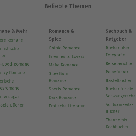
Beliebte Themen
mane & Mehr
Romance &
Sachbuch &
Spice
Ratgeber
ere Romane
Gothic Romance
Bücher über
inistische
Fotografie
her
Enemies to Lovers
Reiseberichte
l-Good-Romane
Mafia Romance
Reiseführer
ency Romane
Slow Burn
Romance
Bastelbücher
orische
besromane
Sports Romance
Bücher für die
Schwangerscha
iliensagas
Dark Romance
Achtsamkeits-
topie Bücher
Erotische Literatur
Bücher
Thermomix
Kochbücher