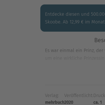
Entdecke diesen und 500.000
Skoobe. Ab 12,99 € im Monat
Bes
Es war einmal ein Prinz, der 
um eine wirkliche Prinzessin 
Es war einmal ein Prinz, der 
um eine wirkliche Prinzessin
immer war etwas nicht in Or
war er sehr traurig.Wird der 
Verlag:
Veröffentlicht:
Druck
mehrbuch
2020
ca. 1
Über Hans Christian Anders