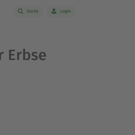
Suche
Login
r Erbse