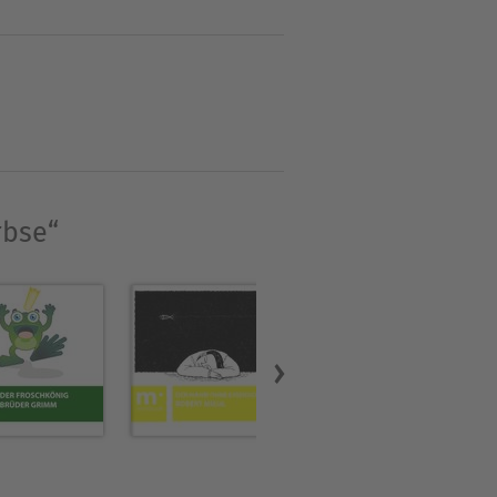
huhmachers geboren. Er
 die versäumte Schulbildung
openhagen starb, hatten
rbse“