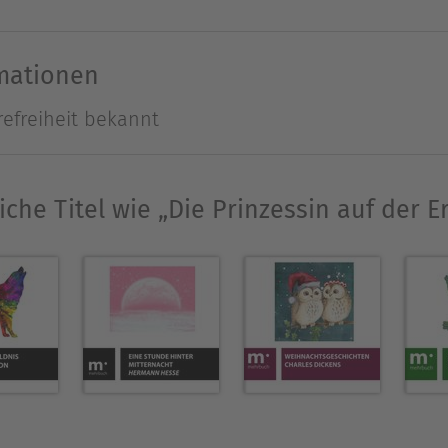
rde 1805 in Odense auf Fünen als Sohn eines Sc
en Verhältnissen auf, doch gelang es ihm später,
rmationen
te sich ganz der Dichtung, und als er 1875 in K
refreiheit bekannt
uhm erlangt.
Ausblenden
iche Titel wie „Die Prinzessin auf der E