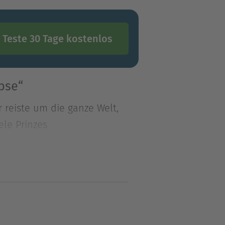
Teste 30 Tage kostenlos
bse“
Er reiste um die ganze Welt,
ele Prinzes
Er reiste um die ganze Welt,
iele Prinzessinnen, aber
Prinz wieder nach Hause kam