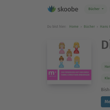
Bücher
Du bist hier:
Home
Bücher
Hans 
D
Han
Kla
Bish
Me