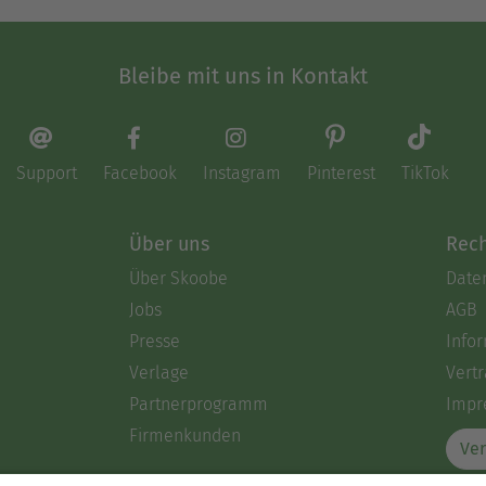
Bleibe mit uns in Kontakt
Support
Facebook
Instagram
Pinterest
TikTok
Über uns
Rech
Über Skoobe
Date
Jobs
AGB
Presse
Info
Verlage
Vertr
Partnerprogramm
Impr
Firmenkunden
Ver