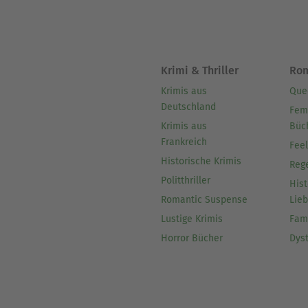
Krimi & Thriller
Ro
Krimis aus
Que
Deutschland
Fem
Krimis aus
Büc
Frankreich
Fee
Historische Krimis
Reg
Politthriller
Hist
Romantic Suspense
Lie
Lustige Krimis
Fam
Horror Bücher
Dys