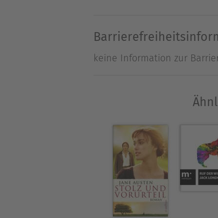
Hans Christian Andersen wu
wuchs in einfachen, ärmlich
Barrierefreiheitsinfo
nachzuholen. Andersen widme
keine Information zur Barrie
seine Märchen bereits Weltr
Ähnl