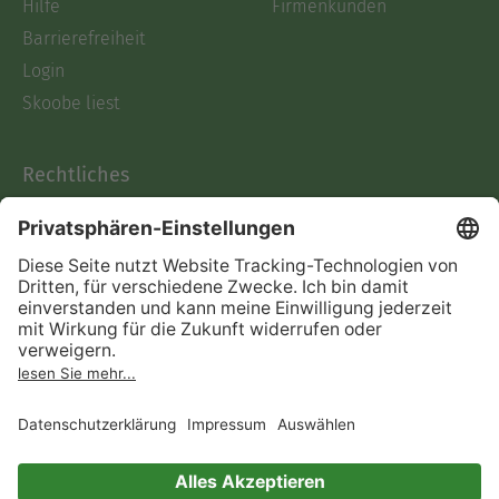
Hilfe
Firmenkunden
Barrierefreiheit
Login
Skoobe liest
Rechtliches
Datenschutz
AGB
Informationen nach Data
Act
Verträge hier kündigen
Impressum
Vertrag widerrufen