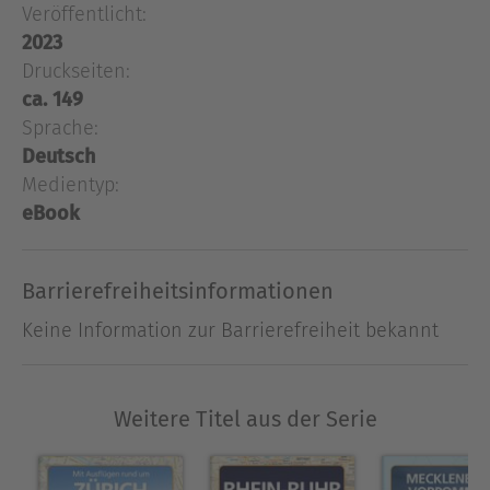
New York ist für sie ein Ort, der viel verspricht,
Veröffentlicht:
aber noch mehr hält.
2023
Druckseiten:
Ausblenden
ca. 149
Sprache:
Deutsch
Medientyp:
eBook
Barrierefreiheitsinformationen
Keine Information zur Barrierefreiheit bekannt
Weitere Titel aus der Serie