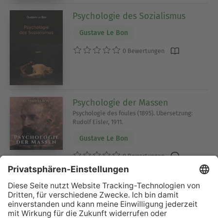
Psychologie des Sozialismus
Gustave Le Bon
0 Bewertungen
Psychologie der Massen
Psychologie des foules (1895). Übersetzung:
Rudolf Eisler, 1911.
Gustave Le Bon
0 Bewertungen
La psychologie des foules.
Lois psychologiques de l'évolution des peuples.
Gustave Le Bon
Editions Bender