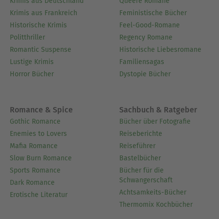
Krimis aus Deutschland
Queere Romane
Krimis aus Frankreich
Feministische Bücher
Historische Krimis
Feel-Good-Romane
Politthriller
Regency Romane
Romantic Suspense
Historische Liebesromane
Lustige Krimis
Familiensagas
Horror Bücher
Dystopie Bücher
Romance & Spice
Sachbuch & Ratgeber
Gothic Romance
Bücher über Fotografie
Enemies to Lovers
Reiseberichte
Mafia Romance
Reiseführer
Slow Burn Romance
Bastelbücher
Sports Romance
Bücher für die
Schwangerschaft
Dark Romance
Achtsamkeits-Bücher
Erotische Literatur
Thermomix Kochbücher