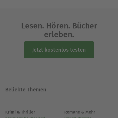
Tageszeitungen und Magazine und gab Seminare
für Qualitätsjournalismus. Sein Anspruch: Den
Menschen Mensch sein (und werden) lassen.
Lesen. Hören. Bücher
Ausblenden
erleben.
Jetzt kostenlos testen
Beliebte Themen
Krimi & Thriller
Romane & Mehr