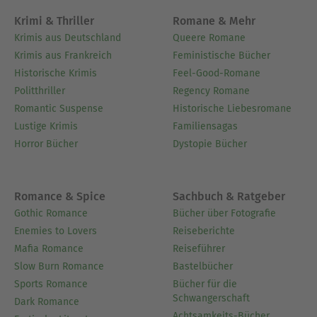
Krimi & Thriller
Romane & Mehr
Krimis aus Deutschland
Queere Romane
Krimis aus Frankreich
Feministische Bücher
Historische Krimis
Feel-Good-Romane
Politthriller
Regency Romane
Romantic Suspense
Historische Liebesromane
Lustige Krimis
Familiensagas
Horror Bücher
Dystopie Bücher
Romance & Spice
Sachbuch & Ratgeber
Gothic Romance
Bücher über Fotografie
Enemies to Lovers
Reiseberichte
Mafia Romance
Reiseführer
Slow Burn Romance
Bastelbücher
Sports Romance
Bücher für die
Schwangerschaft
Dark Romance
Achtsamkeits-Bücher