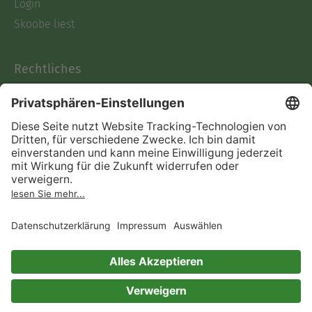
Login
Skoobe liest
Rechtliches
Datenschutz
AGB
Informationen nach Data
Act
Verträge hier kündigen
Impressum
Vertrag widerrufen
Immer ein gutes Buch