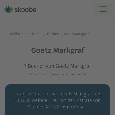
Du bist hier:
Home
Bücher
Goetz Markgraf
Goetz Markgraf
7 Bücher von Goetz Markgraf
Sortierung: am beliebtesten bei Skoobe
Entdecke die Titel von Goetz Markgraf und
500.000 weitere Titel mit der Flatrate von
Skoobe. Ab 12,99 € im Monat.