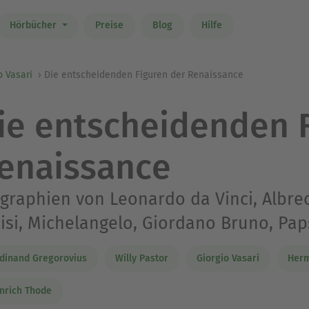
Hörbücher
Preise
Blog
Hilfe
o Vasari
Die entscheidenden Figuren der Renaissance
ie entscheidenden 
enaissance
graphien von Leonardo da Vinci, Albrec
isi, Michelangelo, Giordano Bruno, Pap
dinand Gregorovius
Willy Pastor
Giorgio Vasari
Her
nrich Thode