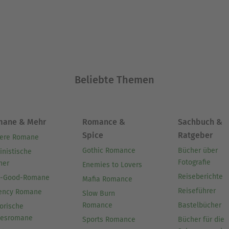
demia dei Lincei.
Ausblenden
Beliebte Themen
mane & Mehr
Romance &
Sachbuch &
Spice
Ratgeber
ere Romane
Gothic Romance
Bücher über
inistische
Fotografie
her
Enemies to Lovers
Reiseberichte
l-Good-Romane
Mafia Romance
Reiseführer
ency Romane
Slow Burn
Romance
Bastelbücher
orische
besromane
Sports Romance
Bücher für die