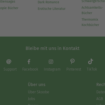
Schwangerscha
iliensagas
Dark Romance
Achtsamkeits-
topie Bücher
Erotische Literatur
Bücher
Thermomix
Kochbücher
Bleibe mit uns in Kontakt
Support
Facebook
Instagram
Pinterest
TikTok
Über uns
Rech
Über Skoobe
Date
Jobs
AGB