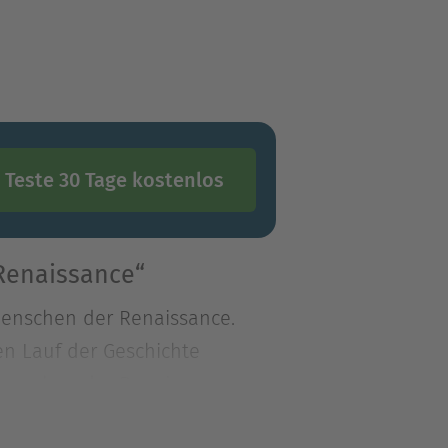
Teste 30 Tage kostenlos
Renaissance“
Menschen der Renaissance.
den Lauf der Geschichte
Menschen der Renaissance.
den Lauf der Geschichte