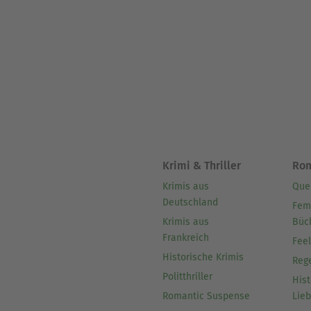
Mitglied der römischen Acca
Krimi & Thriller
Ro
Krimis aus
Que
Deutschland
Fem
Krimis aus
Büc
Frankreich
Fee
Historische Krimis
Reg
Politthriller
Hist
Romantic Suspense
Lie