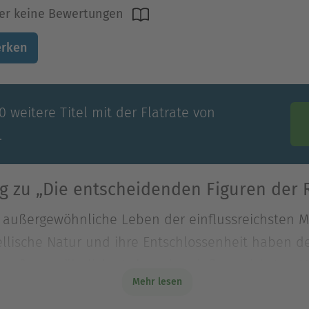
er keine Bewertungen
rken
 weitere Titel mit der Flatrate von
.
g zu „Die entscheidenden Figuren der 
s außergewöhnliche Leben der einflussreichsten 
ebellische Natur und ihre Entschlossenheit haben 
s außergewöhnliche Leben der einflussreichsten 
Mehr lesen
ebellische Natur und ihre Entschlossenheit haben 