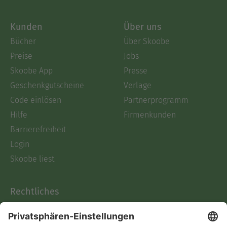
Kunden
Über uns
Bücher
Über Skoobe
Preise
Jobs
Skoobe App
Presse
Geschenkgutscheine
Verlage
Code einlösen
Partnerprogramm
Hilfe
Firmenkunden
Barrierefreiheit
Login
Skoobe liest
Rechtliches
Datenschutz
AGB