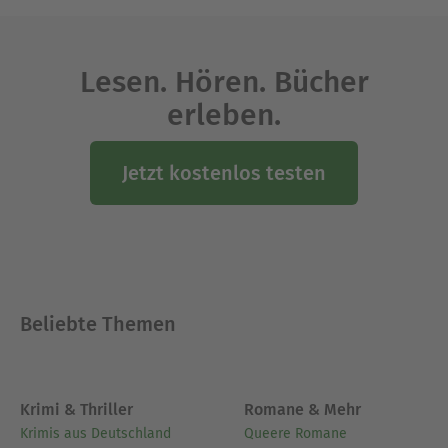
mehreren Theatern und hat zahlreiche
Theaterstücke aus Lateinamerika übersetzt.
Lesen. Hören. Bücher
Ausblenden
erleben.
Jetzt kostenlos testen
Beliebte Themen
Krimi & Thriller
Romane & Mehr
Krimis aus Deutschland
Queere Romane