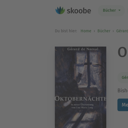
Bücher
Du bist hier:
Home
Bücher
Gérard
O
Gér
Bish
Me