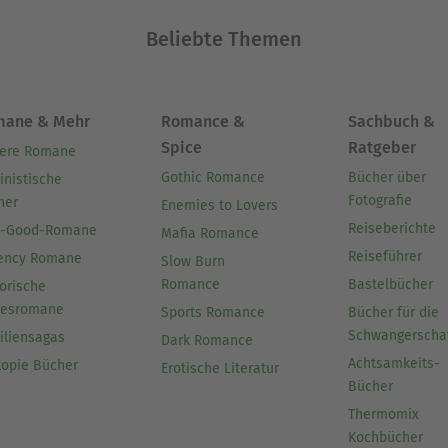
Beliebte Themen
mane & Mehr
Romance &
Sachbuch &
Spice
Ratgeber
ere Romane
Gothic Romance
Bücher über
inistische
Fotografie
her
Enemies to Lovers
Reiseberichte
l-Good-Romane
Mafia Romance
Reiseführer
ency Romane
Slow Burn
Romance
Bastelbücher
orische
besromane
Sports Romance
Bücher für die
Schwangerscha
iliensagas
Dark Romance
Achtsamkeits-
topie Bücher
Erotische Literatur
Bücher
Thermomix
Kochbücher