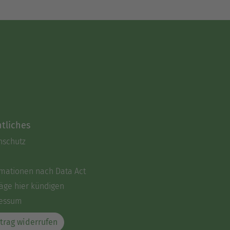
tliches
nschutz
rmationen nach Data Act
äge hier kündigen
essum
trag widerrufen