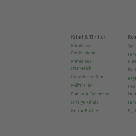
Krimi & Thriller
Ro
Krimis aus
Que
Deutschland
Fem
Krimis aus
Büc
Frankreich
Fee
Historische Krimis
Reg
Politthriller
Hist
Romantic Suspense
Lie
Lustige Krimis
Fam
Horror Bücher
Dys