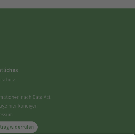
tliches
nschutz
rmationen nach Data Act
äge hier kündigen
essum
trag widerrufen