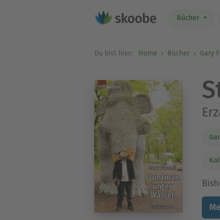
Bücher
Du bist hier:
Home
Bücher
Gary F
S
Er
Gar
Kol
Bish
Me