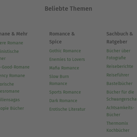
Beliebte Themen
mane & Mehr
Romance &
Sachbuch &
Spice
Ratgeber
ere Romane
Gothic Romance
Bücher über
inistische
Fotografie
her
Enemies to Lovers
Reiseberichte
l-Good-Romane
Mafia Romance
Reiseführer
ency Romane
Slow Burn
Romance
Bastelbücher
orische
besromane
Sports Romance
Bücher für die
Schwangerscha
iliensagas
Dark Romance
Achtsamkeits-
topie Bücher
Erotische Literatur
Bücher
Thermomix
Kochbücher