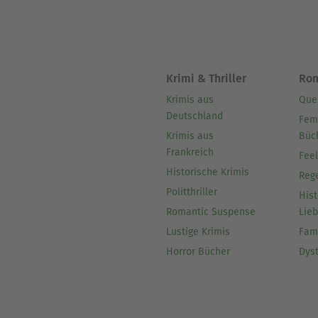
Krimi & Thriller
Ro
Krimis aus
Que
Deutschland
Fem
Krimis aus
Büc
Frankreich
Fee
Historische Krimis
Reg
Politthriller
Hist
Romantic Suspense
Lie
Lustige Krimis
Fam
Horror Bücher
Dys