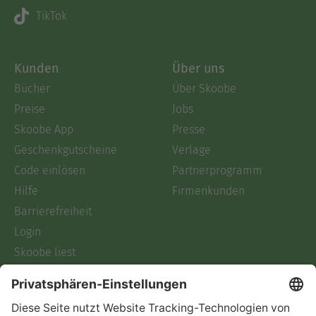
TikTok
Kunden
Über uns
Bücher
Über Skoobe
Preise
Jobs
Skoobe App
Presse
Geschenkgutscheine
Verlage
Code einlösen
Partnerprogramm
Hilfe
Firmenkunden
Barrierefreiheit
Login
Skoobe liest
Rechtliches