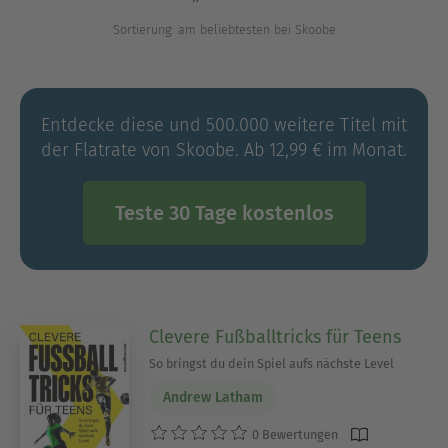
Sortierung: am beliebtesten bei Skoobe
Ausblenden
Entdecke diese und 500.000 weitere Titel mit
der Flatrate von Skoobe. Ab 12,99 € im Monat.
Teste 30 Tage kostenlos
Clevere Fußballtricks für Teens
So bringst du dein Spiel aufs nächste Level
Andrew Latham
0 Bewertungen