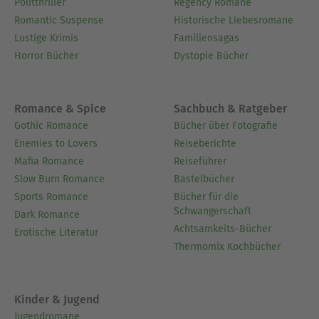
Politthriller
Regency Romane
Romantic Suspense
Historische Liebesromane
Lustige Krimis
Familiensagas
Horror Bücher
Dystopie Bücher
Romance & Spice
Sachbuch & Ratgeber
Gothic Romance
Bücher über Fotografie
Enemies to Lovers
Reiseberichte
Mafia Romance
Reiseführer
Slow Burn Romance
Bastelbücher
Sports Romance
Bücher für die
Schwangerschaft
Dark Romance
Achtsamkeits-Bücher
Erotische Literatur
Thermomix Kochbücher
Kinder & Jugend
Jugendromane