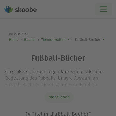
Du bist hier:
Home
Bücher
Themenwelten
Fußball-Bücher
Fußball-Bücher
Ob große Karrieren, legendäre Spiele oder die
Bedeutung des Fußballs: Unsere Auswahl an
Fußball-Büchern bietet spannende Einblicke
hinter die Kulissen des beliebtesten Sports der
Mehr lesen
Welt. Entdecke Biografien, Reportagen, Analysen
und Fußballgeschichte – fundiert erzählt,
emotional und nah am Spiel.
14 Titel in „Fußball-Bücher“