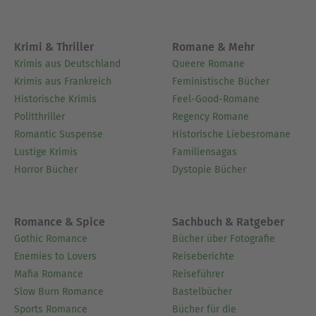
Ansprachen“, „Ich habe keinen Gott. Aber Gott hat
mich. Die Künstler und die Religion“ sowie
„Luther. Leben und Wirkung“ lieferbar. Am 9.
Krimi & Thriller
Romane & Mehr
September 2024 verstarb Friedrich Schorlemmer
Krimis aus Deutschland
Queere Romane
in Berlin.
Krimis aus Frankreich
Feministische Bücher
Historische Krimis
Feel-Good-Romane
Ausblenden
Politthriller
Regency Romane
Romantic Suspense
Historische Liebesromane
Lustige Krimis
Familiensagas
Horror Bücher
Dystopie Bücher
Romance & Spice
Sachbuch & Ratgeber
Gothic Romance
Bücher über Fotografie
Enemies to Lovers
Reiseberichte
Mafia Romance
Reiseführer
Slow Burn Romance
Bastelbücher
Sports Romance
Bücher für die