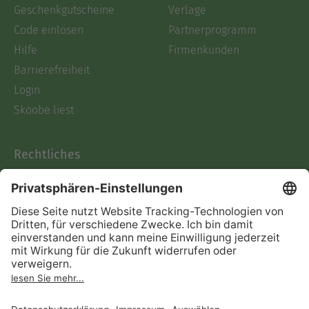
Geschenkgutscheine
Verlage
Code einlösen
Partnerprogramm
Hilfe
Firmenkunden
Barrierefreiheit
Login
Skoobe liest
Rechtliches
Datenschutz
AGB
Informationen nach Data
Act
Verträge hier kündigen
Impressum
Vertrag widerrufen