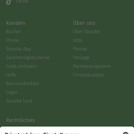
TikTok
Kunden
Über uns
Bücher
Über Skoobe
Preise
Jobs
Skoobe App
Presse
Geschenkgutscheine
Verlage
Code einlösen
Partnerprogramm
Hilfe
Firmenkunden
Barrierefreiheit
Login
Skoobe liest
Rechtliches
Datenschutz