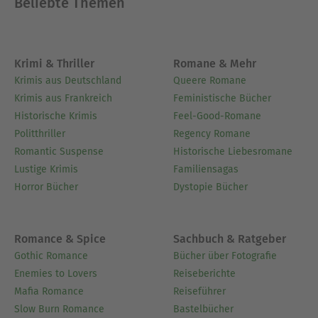
Beliebte Themen
keltischer Überlieferungen.
Über Frederik Hetmann
Hans-Christian Kirsch wurde 1934 geboren und
Krimi & Thriller
Romane & Mehr
starb 2006. 1961 erschien sein Roman »Mit Haut
Krimis aus Deutschland
Queere Romane
und Haar«, der von der Kritik mit den Werken der
Krimis aus Frankreich
Feministische Bücher
Beat Generation verglichen wurde. Unter dem
Historische Krimis
Feel-Good-Romane
Pseudonym Frederik Hetmann erschienen
Politthriller
Regency Romane
mehrere Biografien von ihm u.a. über Ernesto Che
Romantic Suspense
Historische Liebesromane
Guevara, Rosa Luxemburg, Jack Kerouac, Walter
Lustige Krimis
Familiensagas
Benjamin. Kirsch hat Märchen und Mythen des
Horror Bücher
Dystopie Bücher
keltischen Kulturraums und der
nordamerikanischen Indianer gesammelt, ediert
und kommentiert. Hans-Christian Kirsch wurde
Romance & Spice
Sachbuch & Ratgeber
1965 und 1973 mit dem Deutschen
Gothic Romance
Bücher über Fotografie
Jugendliteraturpreis ausgezeichnet.
Enemies to Lovers
Reiseberichte
Mafia Romance
Reiseführer
Ausblenden
Slow Burn Romance
Bastelbücher