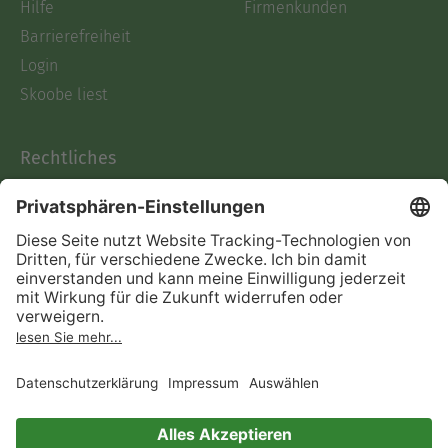
Hilfe
Firmenkunden
Barrierefreiheit
Login
Skoobe liest
Rechtliches
Datenschutz
AGB
Informationen nach Data
Act
Verträge hier kündigen
Impressum
Vertrag widerrufen