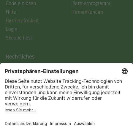
Code einlösen
Partnerprogramm
Hilfe
Firmenkunden
Barrierefreiheit
Login
Skoobe liest
Rechtliches
Datenschutz
AGB
Informationen nach Data
Act
Verträge hier kündigen
Impressum
Vertrag widerrufen