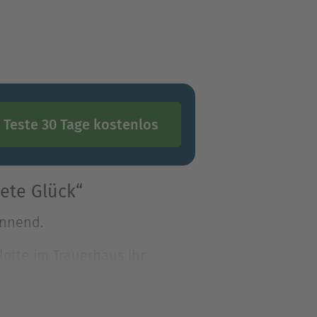
Teste 30 Tage kostenlos
ete Glück“
annend.
lotte im Trauerhaus ihr
annend.
lotte im Trauerhaus ihres