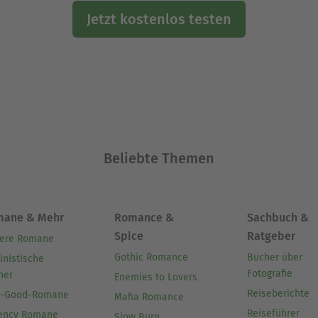
Jetzt kostenlos testen
Beliebte Themen
mane & Mehr
Romance &
Sachbuch &
Spice
Ratgeber
ere Romane
Gothic Romance
Bücher über
inistische
Fotografie
her
Enemies to Lovers
Reiseberichte
l-Good-Romane
Mafia Romance
Reiseführer
ency Romane
Slow Burn