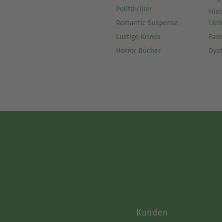
Politthriller
Hist
Romantic Suspense
Lie
Lustige Krimis
Fam
Horror Bücher
Dys
Kunden