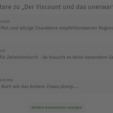
läne, ihre Elternteile auseinanderzubringen. Die
are zu „Der Viscount und das unerwart
wartete Weise näher ...
RTON, QUEEN CHARLOTTE und GEORGETTE HEYER.
03.2025
r Plot und witzige Charaktere empfehlenswerter Regen
rzklopfen garantiert.
2025
r Geburt ihrer zweiten Tochter aus Edinburgh nac
für Zwischendurch - da braucht es keine besondere G
 als Teenager war sie fasziniert von Lords und L
 Beginn des 19. Jahrhunderts. Es ist daher nicht 
6.02.2026
en, die in dieser Zeit spielen, irgendwann nicht 
n Buch wie das Andere. Etwas plump….
hreiben, in denen vor prickelnden Szenen nicht u
Weitere Kommentare anzeigen