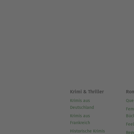
Krimi & Thriller
Ro
Krimis aus
Que
Deutschland
Fem
Krimis aus
Büc
Frankreich
Fee
Historische Krimis
Reg