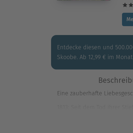
Me
Entdecke diesen und 500.000
Skoobe. Ab 12,99 € im Monat
Beschreib
Eine zauberhafte Liebesgesc
1813: Seit dem Tod ihrer Sti
Eine zauberhafte Liebesgesc
1813: Seit dem Tod ihrer Sti