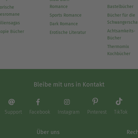
Romance
Bastelbücher
orische
besromane
Sports Romance
Bücher für die
Schwangerscha
iliensagas
Dark Romance
Achtsamkeits-
topie Bücher
Erotische Literatur
Bücher
Thermomix
Kochbücher
Bleibe mit uns in Kontakt
Support
Facebook
Instagram
Pinterest
TikTok
Über uns
Rech