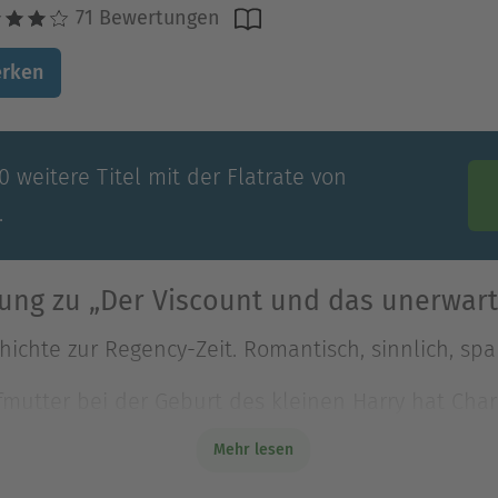
71 Bewertungen
rken
 weitere Titel mit der Flatrate von
.
ung zu „Der Viscount und das unerwart
hichte zur Regency-Zeit. Romantisch, sinnlich, sp
efmutter bei der Geburt des kleinen Harry hat Char
hichte zur Regency-Zeit. Romantisch, sinnlich, sp
Mehr lesen
efmutter bei der Geburt des kleinen Harry hat Char