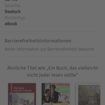
und Torten für die Gastronomie. Jede Kreation aus
Sprache:
Ihrer Backstube ist ein Augen- und
Deutsch
Gaumenschmaus.
Medientyp:
eBook
Ausblenden
Barrierefreiheitsinformationen
Keine Information zur Barrierefreiheit bekannt
Ähnliche Titel wie „Ein Buch, das vielleicht
nicht jeder lesen sollte“