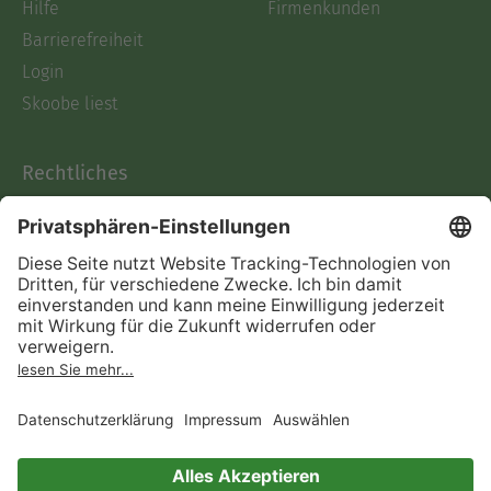
Hilfe
Firmenkunden
Barrierefreiheit
Login
Skoobe liest
Rechtliches
Datenschutz
AGB
Informationen nach Data
Act
Verträge hier kündigen
Impressum
Vertrag widerrufen