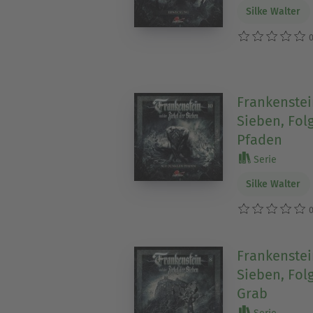
Silke Walter
0
Frankenstei
Sieben, Fol
Pfaden
Serie
Silke Walter
0
Frankenstei
Sieben, Fol
Grab