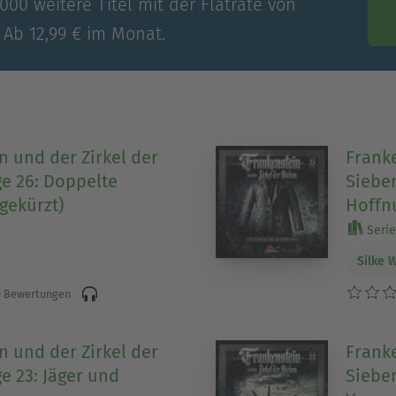
00 weitere Titel mit der Flatrate von
 Ab 12,99 € im Monat.
n und der Zirkel der
Franke
ge 26: Doppelte
Sieben
gekürzt)
Hoffn
Serie
Silke 
 Bewertungen
n und der Zirkel der
Franke
e 23: Jäger und
Sieben