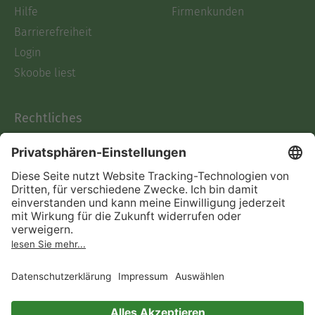
Hilfe
Firmenkunden
Barrierefreiheit
Login
Skoobe liest
Rechtliches
Datenschutz
AGB
Informationen nach Data
Act
Verträge hier kündigen
Impressum
Vertrag widerrufen