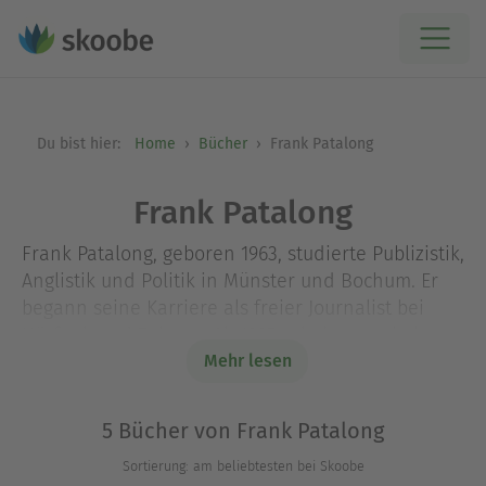
Du bist hier:
Home
Bücher
Frank Patalong
Frank Patalong
Frank Patalong, geboren 1963, studierte Publizistik,
Anglistik und Politik in Münster und Bochum. Er
begann seine Karriere als freier Journalist bei
Hörfunk und Zeitung. Ab 1995 arbeitete er beim
Medienfachverlag Rommerskirchen, von 1999 bis
Mehr lesen
2011 war er Leiter der Netzwelt von SPIEGEL
ONLINE. Patalong veröffentlichte mehrere Bücher,
5 Bücher von Frank Patalong
unter anderem zur Technik- und
Sortierung: am beliebtesten bei Skoobe
Wissenschaftsgeschichte. Seit 2019 ist er