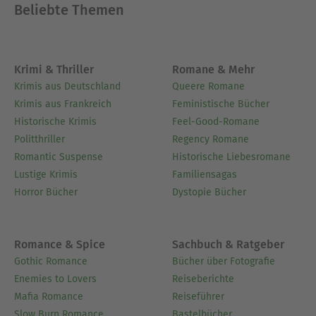
Beliebte Themen
Krimi & Thriller
Romane & Mehr
Krimis aus Deutschland
Queere Romane
Krimis aus Frankreich
Feministische Bücher
Historische Krimis
Feel-Good-Romane
Politthriller
Regency Romane
Romantic Suspense
Historische Liebesromane
Lustige Krimis
Familiensagas
Horror Bücher
Dystopie Bücher
Romance & Spice
Sachbuch & Ratgeber
Gothic Romance
Bücher über Fotografie
Enemies to Lovers
Reiseberichte
Mafia Romance
Reiseführer
Slow Burn Romance
Bastelbücher